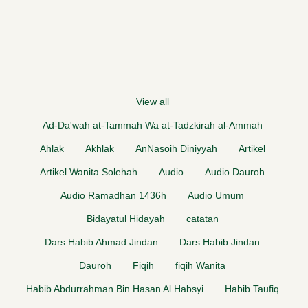
View all
Ad-Da'wah at-Tammah Wa at-Tadzkirah al-Ammah
Ahlak
Akhlak
AnNasoih Diniyyah
Artikel
Artikel Wanita Solehah
Audio
Audio Dauroh
Audio Ramadhan 1436h
Audio Umum
Bidayatul Hidayah
catatan
Dars Habib Ahmad Jindan
Dars Habib Jindan
Dauroh
Fiqih
fiqih Wanita
Habib Abdurrahman Bin Hasan Al Habsyi
Habib Taufiq