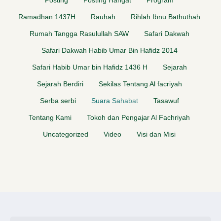
Posting
Posting Hangat
Program
Ramadhan 1437H
Rauhah
Rihlah Ibnu Bathuthah
Rumah Tangga Rasulullah SAW
Safari Dakwah
Safari Dakwah Habib Umar Bin Hafidz 2014
Safari Habib Umar bin Hafidz 1436 H
Sejarah
Sejarah Berdiri
Sekilas Tentang Al facriyah
Serba serbi
Suara Sahabat
Tasawuf
Tentang Kami
Tokoh dan Pengajar Al Fachriyah
Uncategorized
Video
Visi dan Misi