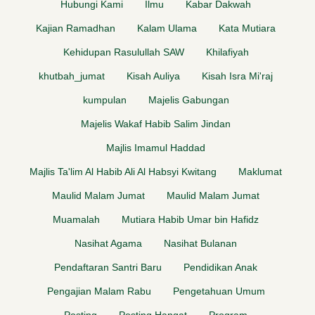
Hubungi Kami
Ilmu
Kabar Dakwah
Kajian Ramadhan
Kalam Ulama
Kata Mutiara
Kehidupan Rasulullah SAW
Khilafiyah
khutbah_jumat
Kisah Auliya
Kisah Isra Mi'raj
kumpulan
Majelis Gabungan
Majelis Wakaf Habib Salim Jindan
Majlis Imamul Haddad
Majlis Ta'lim Al Habib Ali Al Habsyi Kwitang
Maklumat
Maulid Malam Jumat
Maulid Malam Jumat
Muamalah
Mutiara Habib Umar bin Hafidz
Nasihat Agama
Nasihat Bulanan
Pendaftaran Santri Baru
Pendidikan Anak
Pengajian Malam Rabu
Pengetahuan Umum