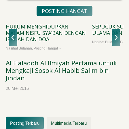
POSTING HANGAT
HUKUM MENGHIDUPKAN
SEPUCUK SUR
MALAM NISFU SYA’BAN DENGAN
ULAMA DAN M
IBADAH DAN DOA
Nasihat Bulanan
,
Posti
Nasihat Bulanan
,
Posting Hangat
Al Halaqoh Al Ilmiyah Pertama untuk
Mengkaji Sosok Al Habib Salim bin
Jindan
20 Mei 2016
Posting Terbaru
Multimedia Terbaru