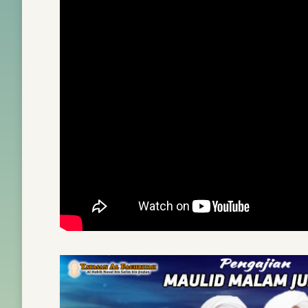
RU
HUKUM FIQH UDH
DALIL