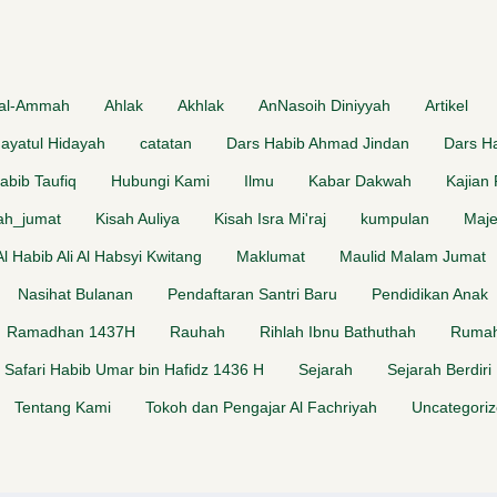
 al-Ammah
Ahlak
Akhlak
AnNasoih Diniyyah
Artikel
dayatul Hidayah
catatan
Dars Habib Ahmad Jindan
Dars Ha
abib Taufiq
Hubungi Kami
Ilmu
Kabar Dakwah
Kajian
ah_jumat
Kisah Auliya
Kisah Isra Mi'raj
kumpulan
Maje
 Al Habib Ali Al Habsyi Kwitang
Maklumat
Maulid Malam Jumat
Nasihat Bulanan
Pendaftaran Santri Baru
Pendidikan Anak
Ramadhan 1437H
Rauhah
Rihlah Ibnu Bathuthah
Rumah
Safari Habib Umar bin Hafidz 1436 H
Sejarah
Sejarah Berdiri
Tentang Kami
Tokoh dan Pengajar Al Fachriyah
Uncategori