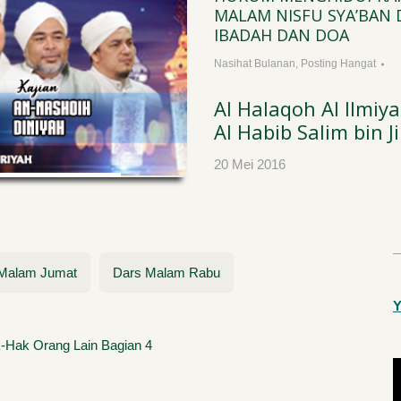
OA MALAM NISFU
MALAM NISFU SYA’BAN
N | AHAD, 20 APRIL 2019
IBADAH DAN DOA
um
,
Posting Hangat
Nasihat Bulanan
,
Posting Hangat
Al Halaqoh Al Ilmi
Al Habib Salim bin J
20 Mei 2016
Malam Jumat
Dars Malam Rabu
Y
Hak Orang Lain Bagian 4