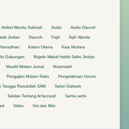
Artikel Wanita Solehah
Audio
Audio Dauroh
bib Jindan
Dauroh
Fiqih
fiqih Wanita
 Ramadhan
Kalam Ulama
Kata Mutiara
lis Gabungan
Majelis Wakaf Habib Salim Jindan
Maulid Malam Jumat
Muamalah
Pengajian Malam Rabu
Pengetahuan Umum
 Tangga Rasulullah SAW
Safari Dakwah
Sekilas Tentang Al facriyah
Serba serbi
zed
Video
Visi dan Misi