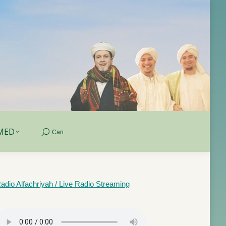
MED
Cari
Search:
MED
Cari
Search:
adio Alfachriyah / Live Radio Streaming