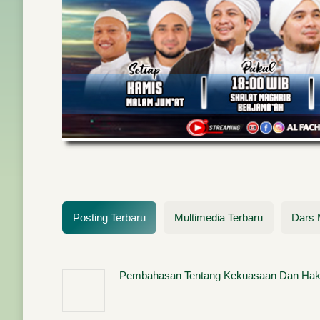
YAH
HIYAH/QURBAN
DAN D
SYA’BA
Posting Hangat
at
Audio Um
Posting Terbaru
Multimedia Terbaru
Dars 
Pembahasan Tentang Kekuasaan Dan Hak-