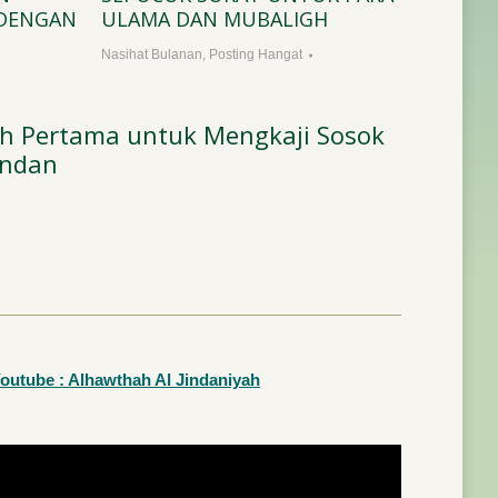
 DENGAN
ULAMA DAN MUBALIGH
Nasihat Bulanan
,
Posting Hangat
yah Pertama untuk Mengkaji Sosok
indan
outube : Alhawthah Al Jindaniyah