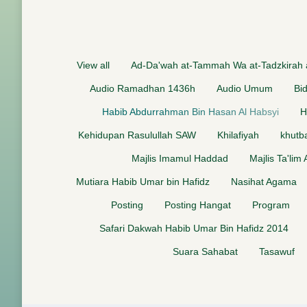
View all
Ad-Da'wah at-Tammah Wa at-Tadzkirah
Audio Ramadhan 1436h
Audio Umum
Bi
Habib Abdurrahman Bin Hasan Al Habsyi
H
Kehidupan Rasulullah SAW
Khilafiyah
khutb
Majlis Imamul Haddad
Majlis Ta'lim
Mutiara Habib Umar bin Hafidz
Nasihat Agama
Posting
Posting Hangat
Program
Safari Dakwah Habib Umar Bin Hafidz 2014
Suara Sahabat
Tasawuf