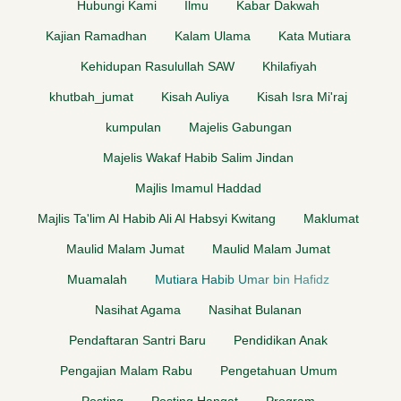
Hubungi Kami
Ilmu
Kabar Dakwah
Kajian Ramadhan
Kalam Ulama
Kata Mutiara
Kehidupan Rasulullah SAW
Khilafiyah
khutbah_jumat
Kisah Auliya
Kisah Isra Mi'raj
kumpulan
Majelis Gabungan
Majelis Wakaf Habib Salim Jindan
Majlis Imamul Haddad
Majlis Ta'lim Al Habib Ali Al Habsyi Kwitang
Maklumat
Maulid Malam Jumat
Maulid Malam Jumat
Muamalah
Mutiara Habib Umar bin Hafidz
Nasihat Agama
Nasihat Bulanan
Pendaftaran Santri Baru
Pendidikan Anak
Pengajian Malam Rabu
Pengetahuan Umum