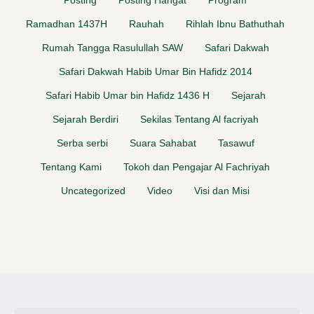
Posting
Posting Hangat
Program
Ramadhan 1437H
Rauhah
Rihlah Ibnu Bathuthah
Rumah Tangga Rasulullah SAW
Safari Dakwah
Safari Dakwah Habib Umar Bin Hafidz 2014
Safari Habib Umar bin Hafidz 1436 H
Sejarah
Sejarah Berdiri
Sekilas Tentang Al facriyah
Serba serbi
Suara Sahabat
Tasawuf
Tentang Kami
Tokoh dan Pengajar Al Fachriyah
Uncategorized
Video
Visi dan Misi