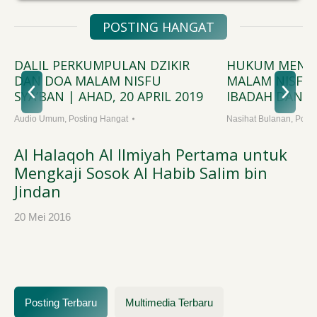
POSTING HANGAT
DALIL PERKUMPULAN DZIKIR
HUKUM MENG
DAN DOA MALAM NISFU
MALAM NISFU
SYA’BAN | AHAD, 20 APRIL 2019
IBADAH DAN 
Audio Umum
,
Posting Hangat
Nasihat Bulanan
,
Posti
Al Halaqoh Al Ilmiyah Pertama untuk
Mengkaji Sosok Al Habib Salim bin
Jindan
20 Mei 2016
Posting Terbaru
Multimedia Terbaru