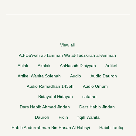
View all
Ad-Da'wah at-Tammah Wa at-Tadzkirah al-Ammah
Ahlak
Akhlak
AnNasoih Diniyyah
Artikel
Artikel Wanita Solehah
Audio
Audio Dauroh
Audio Ramadhan 1436h
Audio Umum
Bidayatul Hidayah
catatan
Dars Habib Ahmad Jindan
Dars Habib Jindan
Dauroh
Fiqih
fiqih Wanita
Habib Abdurrahman Bin Hasan Al Habsyi
Habib Taufiq