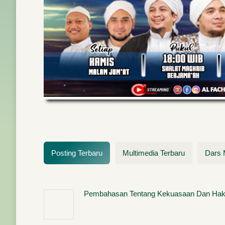
PUTRA-PUTRI ALFACHRIYAH
HIYAH
1443H / 2022
Posting Ha
Pendaftaran Santri Baru
,
Posting Hangat
Posting Terbaru
Multimedia Terbaru
Dars 
Pembahasan Tentang Kekuasaan Dan Hak-