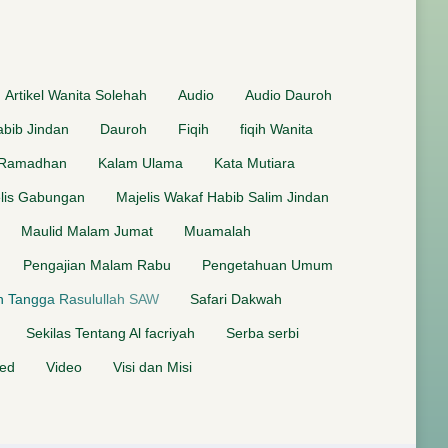
Artikel Wanita Solehah
Audio
Audio Dauroh
bib Jindan
Dauroh
Fiqih
fiqih Wanita
 Ramadhan
Kalam Ulama
Kata Mutiara
lis Gabungan
Majelis Wakaf Habib Salim Jindan
Maulid Malam Jumat
Muamalah
Pengajian Malam Rabu
Pengetahuan Umum
 Tangga Rasulullah SAW
Safari Dakwah
Sekilas Tentang Al facriyah
Serba serbi
zed
Video
Visi dan Misi