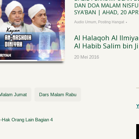
/QURBAN
DAN DOA MALAM NISFU
SYA’BAN | AHAD, 20 APR
ngat
Audio Umum
,
Posting Hangat
Al Halaqoh Al Ilmi
Al Habib Salim bin J
20 Mei 2016
Malam Jumat
Dars Malam Rabu
Y
Hak Orang Lain Bagian 4