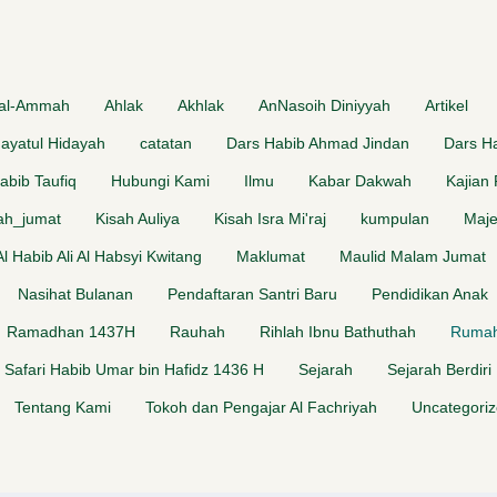
 al-Ammah
Ahlak
Akhlak
AnNasoih Diniyyah
Artikel
dayatul Hidayah
catatan
Dars Habib Ahmad Jindan
Dars Ha
abib Taufiq
Hubungi Kami
Ilmu
Kabar Dakwah
Kajian
ah_jumat
Kisah Auliya
Kisah Isra Mi'raj
kumpulan
Maje
 Al Habib Ali Al Habsyi Kwitang
Maklumat
Maulid Malam Jumat
Nasihat Bulanan
Pendaftaran Santri Baru
Pendidikan Anak
Ramadhan 1437H
Rauhah
Rihlah Ibnu Bathuthah
Rumah
Safari Habib Umar bin Hafidz 1436 H
Sejarah
Sejarah Berdiri
Tentang Kami
Tokoh dan Pengajar Al Fachriyah
Uncategori