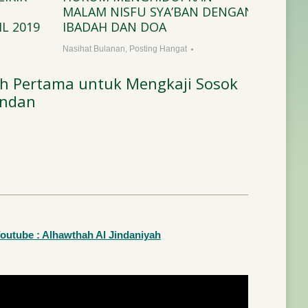
MALAM NISFU SYA’BAN DENGAN
ULAMA
IL 2019
IBADAH DAN DOA
Nasihat B
Nasihat Bulanan
,
Posting Hangat
yah Pertama untuk Mengkaji Sosok
indan
outube : Alhawthah Al Jindaniyah