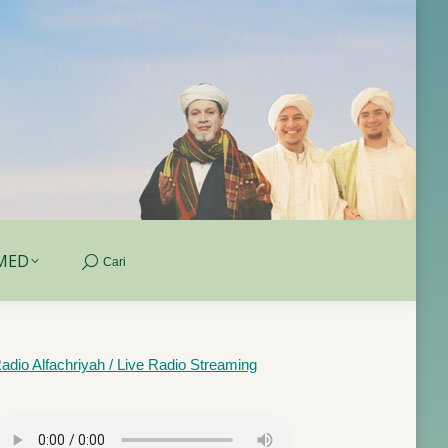
MED
Cari
Search:
MED
Cari
Search:
adio Alfachriyah / Live Radio Streaming