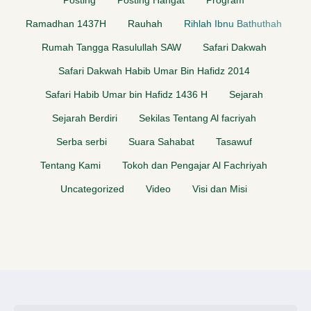
Posting
Posting Hangat
Program
Ramadhan 1437H
Rauhah
Rihlah Ibnu Bathuthah
Rumah Tangga Rasulullah SAW
Safari Dakwah
Safari Dakwah Habib Umar Bin Hafidz 2014
Safari Habib Umar bin Hafidz 1436 H
Sejarah
Sejarah Berdiri
Sekilas Tentang Al facriyah
Serba serbi
Suara Sahabat
Tasawuf
Tentang Kami
Tokoh dan Pengajar Al Fachriyah
Uncategorized
Video
Visi dan Misi