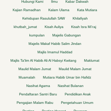
Hubungi Kami
Ilmu
Kabar Dakwah
Kajian Ramadhan
Kalam Ulama
Kata Mutiara
Kehidupan Rasulullah SAW
Khilafiyah
khutbah_jumat
Kisah Auliya
Kisah Isra Mi'raj
kumpulan
Majelis Gabungan
Majelis Wakaf Habib Salim Jindan
Majlis Imamul Haddad
Majlis Ta'lim Al Habib Ali Al Habsyi Kwitang
Maklumat
Maulid Malam Jumat
Maulid Malam Jumat
Muamalah
Mutiara Habib Umar bin Hafidz
Nasihat Agama
Nasihat Bulanan
Pendaftaran Santri Baru
Pendidikan Anak
Pengajian Malam Rabu
Pengetahuan Umum