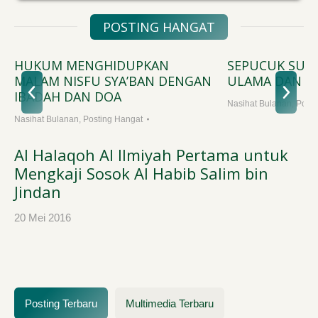
POSTING HANGAT
HUKUM MENGHIDUPKAN
SEPUCUK SUR
MALAM NISFU SYA’BAN DENGAN
ULAMA DAN M
IBADAH DAN DOA
Nasihat Bulanan
,
Posti
Nasihat Bulanan
,
Posting Hangat
Al Halaqoh Al Ilmiyah Pertama untuk
Mengkaji Sosok Al Habib Salim bin
Jindan
20 Mei 2016
Posting Terbaru
Multimedia Terbaru