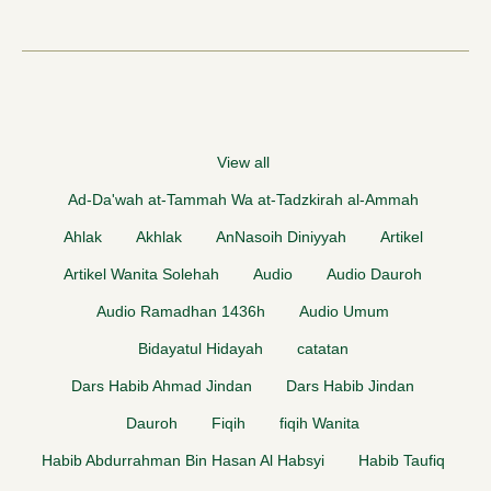
View all
Ad-Da'wah at-Tammah Wa at-Tadzkirah al-Ammah
Ahlak
Akhlak
AnNasoih Diniyyah
Artikel
Artikel Wanita Solehah
Audio
Audio Dauroh
Audio Ramadhan 1436h
Audio Umum
Bidayatul Hidayah
catatan
Dars Habib Ahmad Jindan
Dars Habib Jindan
Dauroh
Fiqih
fiqih Wanita
Habib Abdurrahman Bin Hasan Al Habsyi
Habib Taufiq