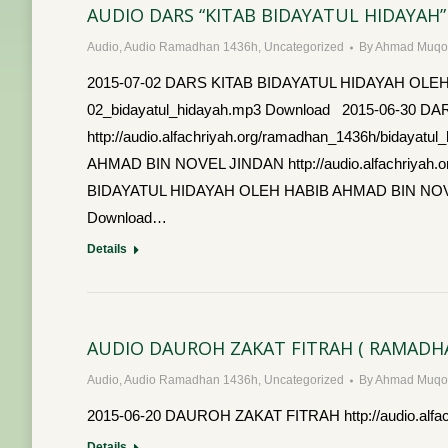
AUDIO DARS “KITAB BIDAYATUL HIDAYAH”
Audio
,
Audio Ramadhan 1436h
,
Uncategorized
By
Ahmad Muqor
2015-07-02 DARS KITAB BIDAYATUL HIDAYAH OLEH HA
02_bidayatul_hidayah.mp3 Download 2015-06-30
http://audio.alfachriyah.org/ramadhan_1436h/bida
AHMAD BIN NOVEL JINDAN http://audio.alfachriyah.
BIDAYATUL HIDAYAH OLEH HABIB AHMAD BIN NOVEL JIN
Download…
Details
AUDIO DAUROH ZAKAT FITRAH ( RAMADHA
Audio
,
Audio Ramadhan 1436h
,
Uncategorized
By
Ahmad Muqor
2015-06-20 DAUROH ZAKAT FITRAH http://audio.alfac
Details