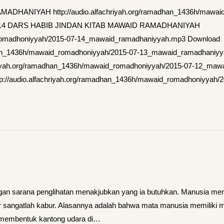
HANIYAH http://audio.alfachriyah.org/ramadhan_1436h/mawaid
7-14 DARS HABIB JINDAN KITAB MAWAID RAMADHANIYAH
aid_romadhoniyyah/2015-07-14_mawaid_ramadhaniyyah.mp3 Downl
dhan_1436h/mawaid_romadhoniyyah/2015-07-13_mawaid_ramadhan
iyah.org/ramadhan_1436h/mawaid_romadhoniyyah/2015-07-12_ma
audio.alfachriyah.org/ramadhan_1436h/mawaid_romadhoniyyah/
dengan sarana penglihatan menakjubkan yang ia butuhkan. Manusia
air sangatlah kabur. Alasannya adalah bahwa mata manusia memiliki 
g membentuk kantong udara di…