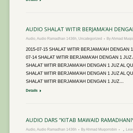
AUDIO SHALAT WITIR BERJAMA’AH DENGAN
Audio
,
Audio Ramadhan 1436h
,
Uncategorized
By
Ahmad Muqor
2015-07-15 SHALAT WITIR BERJAMA’AH DENGAN 1 JUZ A
07-14 SHALAT WITIR BERJAMA’AH DENGAN 1 JUZ AL QUR
SHALAT WITIR BERJAMA’AH DENGAN 1 JUZ AL QUR’AN h
SHALAT WITIR BERJAMA’AH DENGAN 1 JUZ AL QUR’AN ht
SHALAT WITIR BERJAMA’AH DENGAN 1 JUZ…
Details
AUDIO DARS “KITAB MAWAID RAMADHANIY
Audio
,
Audio Ramadhan 1436h
By
Ahmad Muqorrobin
Lea