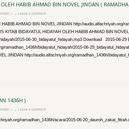
 OLEH HABIB AHMAD BIN NOVEL JINDAN ( RAMADHA
robin
Leave a comment
BIB AHMAD BIN NOVEL JINDAN http://audio.alfachriyah.org/rama
 DARS KITAB BIDAYATUL HIDAYAH OLEH HABIB AHMAD BIN NOVE
yatul_hidayah/2015-06-30_bidayatul_hidayah.mp3 Download 2015-
org/ramadhan_1436h/bidayatul_hidayah/2015-06-29_bidayatul_hid
DAN http://audio.alfachriyah.org/ramadhan_1436h/bidayatul_hi
N 1436H )
robin
Leave a comment
hriyah.org/ramadhan_1436h/acara/2015-06-20_dauroh_zakat_fitr