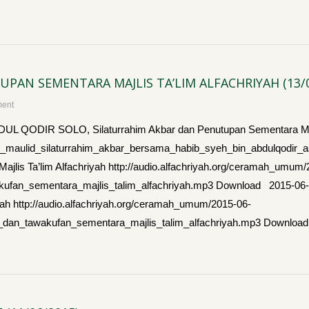
PAN SEMENTARA MAJLIS TA’LIM ALFACHRIYAH (13/0
ment
ODIR SOLO, Silaturrahim Akbar dan Penutupan Sementara Majli
6-13_maulid_silaturrahim_akbar_bersama_habib_syeh_bin_abdulqo
jlis Ta’lim Alfachriyah http://audio.alfachriyah.org/ceramah_umum/
wakufan_sementara_majlis_talim_alfachriyah.mp3 Download 2015-
yah http://audio.alfachriyah.org/ceramah_umum/2015-06-
ar_dan_tawakufan_sementara_majlis_talim_alfachriyah.mp3 Down