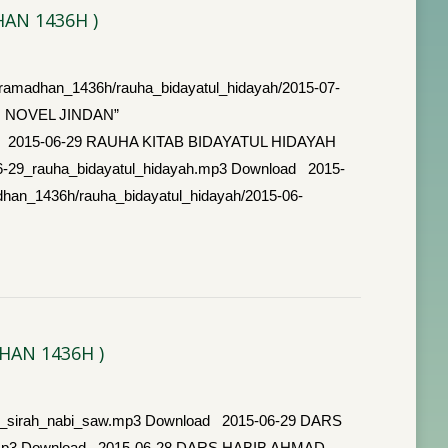
AN 1436H )
amadhan_1436h/rauha_bidayatul_hidayah/2015-07-
N NOVEL JINDAN”
nload 2015-06-29 RAUHA KITAB BIDAYATUL HIDAYAH
6-29_rauha_bidayatul_hidayah.mp3 Download 2015-
an_1436h/rauha_bidayatul_hidayah/2015-06-
HAN 1436H )
-01_sirah_nabi_saw.mp3 Download 2015-06-29 DARS
saw.mp3 Download 2015-06-28 DARS HABIB AHMAD