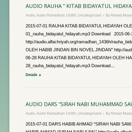
AUDIO RAUHA ” KITAB BIDAYATUL HIDAYA
Audio
,
Audio Ramadhan 1436h
,
Uncategorized
By
Ahmad Muqor
2015-07-01 RAUHA KITAB BIDAYATUL HIDAYAH OLEH HA
01_rauha_bidayatul_hidayah.mp3 Download 2015-
http://audio.alfachriyah.org/ramadhan_1436h/rauha
OLEH HABIB JINDAN BIN NOVEL JINDAN” http://audio.
06-28 RAUHA KITAB BIDAYATUL HIDAYAH OLEH HABIB J
28_rauha_bidayatul_hidayah.mp3 Download…
Details
AUDIO DARS “SIRAH NABI MUHAMMAD SAW
Audio
,
Audio Ramadhan 1436h
,
Uncategorized
By
Ahmad Muqor
2015-07-01 DARS HABIB AHMAD “SIRAH NABI SAW.” ht
HABIB AHMAD “SIRAH NABI SAW.” http://audio.alfac