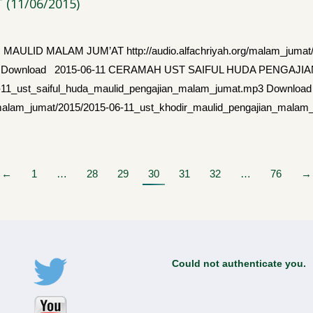
(11/06/2015)
ID MALAM JUM’AT http://audio.alfachriyah.org/malam_jumat/
.mp3 Download 2015-06-11 CERAMAH UST SAIFUL HUDA PENGAJ
015-06-11_ust_saiful_huda_maulid_pengajian_malam_jumat.mp3 D
/malam_jumat/2015/2015-06-11_ust_khodir_maulid_pengajian_mala
←
1
…
28
29
30
31
32
…
76
→
Could not authenticate you.