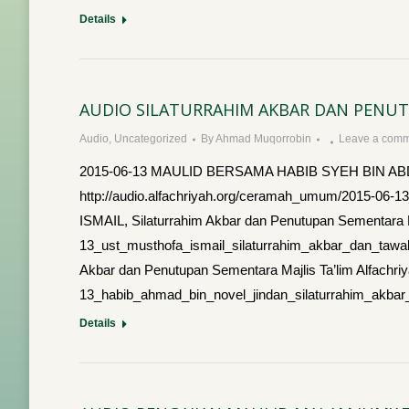
Details
AUDIO SILATURRAHIM AKBAR DAN PENUTU
Audio
,
Uncategorized
By
Ahmad Muqorrobin
Leave a com
2015-06-13 MAULID BERSAMA HABIB SYEH BIN ABDUL Q
http://audio.alfachriyah.org/ceramah_umum/2015-0
ISMAIL, Silaturrahim Akbar dan Penutupan Sementara Ma
13_ust_musthofa_ismail_silaturrahim_akbar_dan_ta
Akbar dan Penutupan Sementara Majlis Ta’lim Alfachri
13_habib_ahmad_bin_novel_jindan_silaturrahim_akb
Details