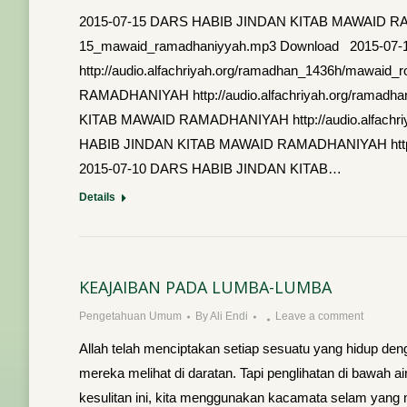
2015-07-15 DARS HABIB JINDAN KITAB MAWAID RAMAD
15_mawaid_ramadhaniyyah.mp3 Download 2015-0
http://audio.alfachriyah.org/ramadhan_1436h/maw
RAMADHANIYAH http://audio.alfachriyah.org/rama
KITAB MAWAID RAMADHANIYAH http://audio.alfachr
HABIB JINDAN KITAB MAWAID RAMADHANIYAH http://
2015-07-10 DARS HABIB JINDAN KITAB…
Details
KEAJAIBAN PADA LUMBA-LUMBA
Pengetahuan Umum
By
Ali Endi
Leave a comment
Allah telah menciptakan setiap sesuatu yang hidup 
mereka melihat di daratan. Tapi penglihatan di bawah 
kesulitan ini, kita menggunakan kacamata selam yan