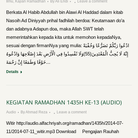
Ilmu
,
Kajian Ramadhan
By
Ali Endi
Leave a comment
Berkata Al Habib Abdullah bin Alawi Al Haddad dalam kitab
Nasoih Ad Diniyyah prihal fadhilah berdoa: Keutamaan do’a
dan adabnya Adapun doa, maka Allah SWT telah
memerintahkan kepada kita untuk memohon kepadaNya,
sesuai dengan firmanNya yang mulia: ادْعُوا رَبَّكُمْ تَضَرُّعًا وَخُفْيَةً
إِنَّهُ لَا يُحِبُّ الْمُعْتَدِينَ(55)وَلَا تُفْسِدُوا فِي الْأَرْضِ بَعْدَ إِصْلَاحِهَا وَادْعُوهُ
خَوْفًا وَطَمَعًا إِنَّ رَحْمَةَ…
Details
KEGIATAN RAMADHAN 1435H KE-13 (AUDIO)
Audio
By
Ahmad Reza
Leave a comment
Witir http://audio.alfachriyah.org/ramadhan/1435h/2014-07-
11/2014-07-11_witir.mp3 Download Pengajian Rauhah