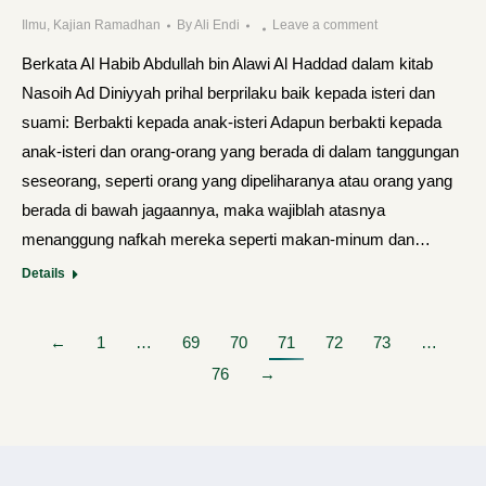
Ilmu
,
Kajian Ramadhan
By
Ali Endi
Leave a comment
Berkata Al Habib Abdullah bin Alawi Al Haddad dalam kitab
Nasoih Ad Diniyyah prihal berprilaku baik kepada isteri dan
suami: Berbakti kepada anak-isteri Adapun berbakti kepada
anak-isteri dan orang-orang yang berada di dalam tanggungan
seseorang, seperti orang yang dipeliharanya atau orang yang
berada di bawah jagaannya, maka wajiblah atasnya
menanggung nafkah mereka seperti makan-minum dan…
Details
←
1
…
69
70
71
72
73
…
76
→