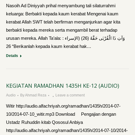
Nasoih Ad Diniyyah prihal menyambung tali silaturrahmi
keluarga: Berbakti kepada kaum kerabat Mengenai kaum
kerabat Allah SWT telah berfirman menganjurkan agar kita
berbakti kepada mereka serta mengambil berat terhadap
urusan mereka. Allah Ta’ala: وَآتِ ذَا الْقُرْبَى حَقَّهُ (26) (الإسراء :
26 “Berikanlah kepada kaum kerabat hak…
Details
KEGIATAN RAMADHAN 1435H KE-12 (AUDIO)
Audio
By
Ahmad Reza
Leave a comment
Witir http://audio.alfachriyah.org/ramadhan/1435h/2014-07-
10/2014-07-10_witir.mp3 Download Pengajian dengan
Ustadz Ruhuddin kitab Qososul Anbiya
http://audio.alfachriyah.org/ramadhan/1435h/2014-07-10/2014-