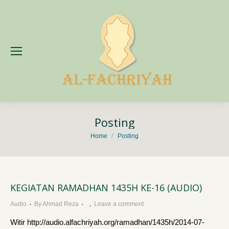
Posting
You are here:
Home
Posting
KEGIATAN RAMADHAN 1435H KE-16 (AUDIO)
Audio
By
Ahmad Reza
Leave a comment
Witir http://audio.alfachriyah.org/ramadhan/1435h/2014-07-