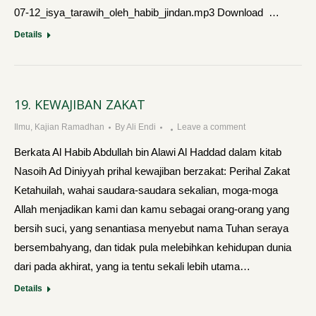
07-12_isya_tarawih_oleh_habib_jindan.mp3 Download …
Details
19. KEWAJIBAN ZAKAT
Ilmu
,
Kajian Ramadhan
By
Ali Endi
Leave a comment
Berkata Al Habib Abdullah bin Alawi Al Haddad dalam kitab
Nasoih Ad Diniyyah prihal kewajiban berzakat: Perihal Zakat
Ketahuilah, wahai saudara-saudara sekalian, moga-moga
Allah menjadikan kami dan kamu sebagai orang-orang yang
bersih suci, yang senantiasa menyebut nama Tuhan seraya
bersembahyang, dan tidak pula melebihkan kehidupan dunia
dari pada akhirat, yang ia tentu sekali lebih utama…
Details