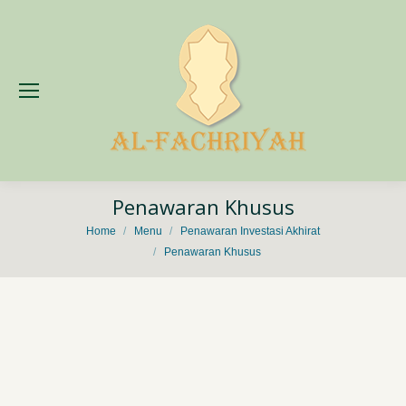
Penawaran Khusus
You are here:
Home
Menu
Penawaran Investasi Akhirat
Penawaran Khusus