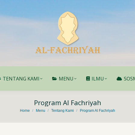
TENTANG KAMI
MENU
ILMU
SOS
TENTANG KAMI
MENU
ILMU
SOS
Program Al Fachriyah
You are here:
Home
Menu
Tentang Kami
Program Al Fachriyah