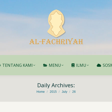
TENTANG KAMI
MENU
ILMU
SOS
TENTANG KAMI
MENU
ILMU
SOS
Daily Archives:
You are here:
Home
2015
July
26