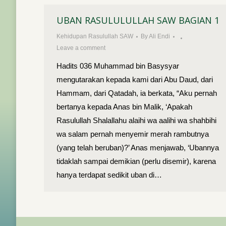
UBAN RASULULULLAH SAW BAGIAN 1
Kehidupan Rasulullah SAW
By
Ali Endi
Leave a comment
Hadits 036 Muhammad bin Basysyar
mengutarakan kepada kami dari Abu Daud, dari
Hammam, dari Qatadah, ia berkata, “Aku pernah
bertanya kepada Anas bin Malik, ‘Apakah
Rasulullah Shalallahu alaihi wa aalihi wa shahbihi
wa salam pernah menyemir merah rambutnya
(yang telah beruban)?’ Anas menjawab, ‘Ubannya
tidaklah sampai demikian (perlu disemir), karena
hanya terdapat sedikit uban di…