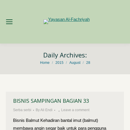
Daily Archives:
You are here:
Home
2015
August
28
BISNIS SAMPINGAN BAGIAN 33
Serba serbi
By
Ali Endi
Leave a comment
Bisnis Balmut Kehadiran bantal imut (balmut)
membawa angin segar baik untuk para pengguna