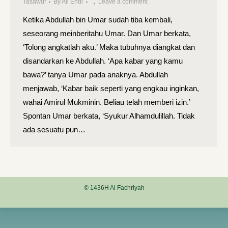
Tasawuf
By
Ali Endi
Leave a comment
Ketika Abdullah bin Umar sudah tiba kembali,
seseorang meinberitahu Umar. Dan Umar berkata,
‘Tolong angkatlah aku.’ Maka tubuhnya diangkat dan
disandarkan ke Abdullah. ‘Apa kabar yang kamu
bawa?’ tanya Umar pada anaknya. Abdullah
menjawab, ‘Kabar baik seperti yang engkau inginkan,
wahai Amirul Mukminin. Beliau telah memberi izin.’
Spontan Umar berkata, ‘Syukur Alhamdulillah. Tidak
ada sesuatu pun…
© 1436H Al Fachriyah