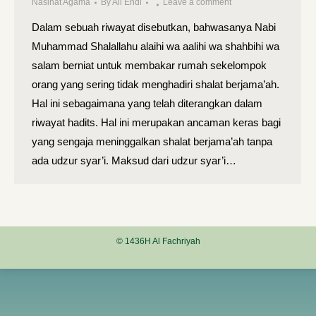
Nasihat Agama
By
Ali Endi
Leave a comment
Dalam sebuah riwayat disebutkan, bahwasanya Nabi
Muhammad Shalallahu alaihi wa aalihi wa shahbihi wa
salam berniat untuk membakar rumah sekelompok
orang yang sering tidak menghadiri shalat berjama’ah.
Hal ini sebagaimana yang telah diterangkan dalam
riwayat hadits. Hal ini merupakan ancaman keras bagi
yang sengaja meninggalkan shalat berjama’ah tanpa
ada udzur syar’i. Maksud dari udzur syar’i…
© 1436H Al Fachriyah