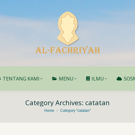
TENTANG KAMI
MENU
ILMU
SOS
TENTANG KAMI
MENU
ILMU
SOS
Category Archives:
catatan
You are here:
Home
Category "catatan"