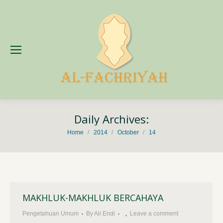
Daily Archives:
You are here:
Home
2014
October
14
MAKHLUK-MAKHLUK BERCAHAYA
Pengetahuan Umum
By
Ali Endi
Leave a comment