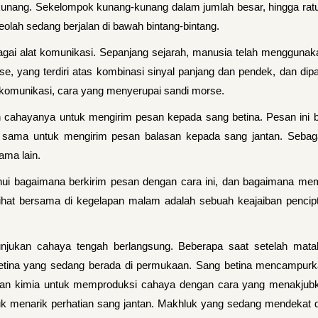
unang. Sekelompok kunang-kunang dalam jumlah besar, hingga ratu
ah sedang berjalan di bawah bintang-bintang.
agai alat komunikasi. Sepanjang sejarah, manusia telah menggunak
e, yang terdiri atas kombinasi sinyal panjang dan pendek, dan dip
omunikasi, cara yang menyerupai sandi morse.
hayanya untuk mengirim pesan kepada sang betina. Pesan ini ber
ama untuk mengirim pesan balasan kepada sang jantan. Sebagai
ama lain.
ahui bagaimana berkirim pesan dengan cara ini, dan bagaimana mem
ihat bersama di kegelapan malam adalah sebuah keajaiban penciptaa
unjukan cahaya tengah berlangsung. Beberapa saat setelah mat
 betina yang sedang berada di permukaan. Sang betina mencampurk
n kimia untuk memproduksi cahaya dengan cara yang menakjubka
k menarik perhatian sang jantan. Makhluk yang sedang mendekat de