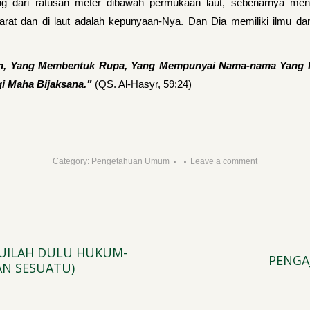
ang dari ratusan meter dibawah permukaan laut, sebenarnya me
arat dan di laut adalah kepunyaan-Nya. Dan Dia memiliki ilmu da
an, Yang Membentuk Rupa, Yang Mempunyai Nama-nama Yang Pal
gi Maha Bijaksana.”
(QS. Al-Hasyr, 59:24)
Category:
Pengetahuan Umum
Leave a comment
HUILAH DULU HUKUM-
PENGA
Next
N SESUATU)
post: