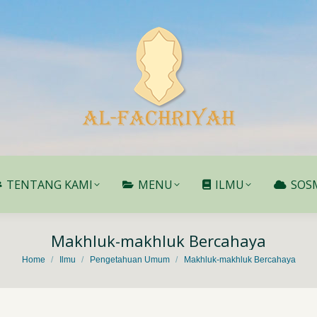
TENTANG KAMI
MENU
ILMU
SOS
TENTANG KAMI
MENU
ILMU
SOS
Makhluk-makhluk Bercahaya
You are here:
Home
Ilmu
Pengetahuan Umum
Makhluk-makhluk Bercahaya