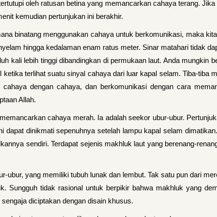
tertutupi oleh ratusan betina yang memancarkan cahaya terang. Jik
nit kemudian pertunjukan ini berakhir.
ana binatang menggunakan cahaya untuk berkomunikasi, maka kita ha
menyelam hingga kedalaman enam ratus meter. Sinar matahari tidak 
uluh kali lebih tinggi dibandingkan di permukaan laut. Anda mungkin
ka terlihat suatu sinyal cahaya dari luar kapal selam. Tiba-tiba 
b cahaya dengan cahaya, dan berkomunikasi dengan cara meman
ptaan Allah.
emancarkan cahaya merah. Ia adalah seekor ubur-ubur. Pertunjukan 
 ini dapat dinikmati sepenuhnya setelah lampu kapal selam dimat
kannya sendiri. Terdapat sejenis makhluk laut yang berenang-rena
ur-ubur, yang memiliki tubuh lunak dan lembut. Tak satu pun dari me
k. Sungguh tidak rasional untuk berpikir bahwa makhluk yang de
 sengaja diciptakan dengan disain khusus.