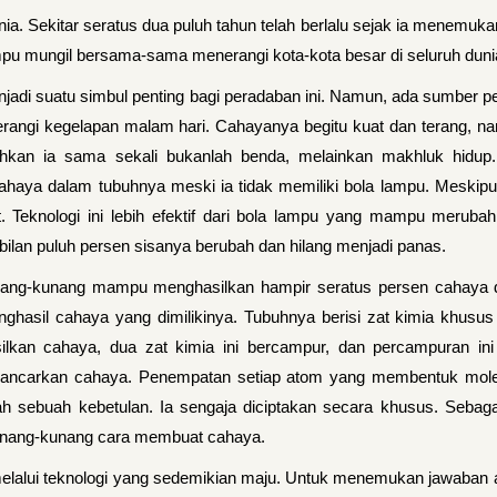
a. Sekitar seratus dua puluh tahun telah berlalu sejak ia menemuka
ampu mungil bersama-sama menerangi kota-kota besar di seluruh duni
adi suatu simbul penting bagi peradaban ini. Namun, ada sumber p
erangi kegelapan malam hari. Cahayanya begitu kuat dan terang, n
hkan ia sama sekali bukanlah benda, melainkan makhluk hidup. 
haya dalam tubuhnya meski ia tidak memiliki bola lampu. Meskipun 
t. Teknologi ini lebih efektif dari bola lampu yang mampu meruba
lan puluh persen sisanya berubah dan hilang menjadi panas.
nang-kunang mampu menghasilkan hampir seratus persen cahaya da
ghasil cahaya yang dimilikinya. Tubuhnya berisi zat kimia khusus 
lkan cahaya, dua zat kimia ini bercampur, dan percampuran ini
mancarkan cahaya. Penempatan setiap atom yang membentuk molekul 
lah sebuah kebetulan. Ia sengaja diciptakan secara khusus. Sebag
kunang-kunang cara membuat cahaya.
alui teknologi yang sedemikian maju. Untuk menemukan jawaban at