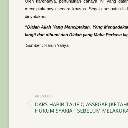
Oleh karenanya, pertunjukan cahaya ini, yang dat
menciptakannya secara khusus. Segala sesuatu di d
dinyatakan:
“Dialah Allah Yang Menciptakan, Yang Mengadak
langit dan dibumi dan Dialah yang Maha Perkasa la
Sumber : Harun Yahya
Post
PREVIOUS
navigation
DARS HABIB TAUFIQ ASSEGAF (KETA
Previous
HUKUM SYARIAT SEBELUM MELAKUKA
post: