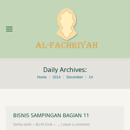
Daily Archives:
You are here:
Home
2014
December
14
BISNIS SAMPINGAN BAGIAN 11
Serba serbi
By
Ali Endi
Leave a comment