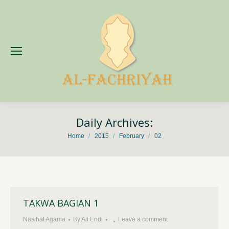
Daily Archives:
You are here:
Home
2015
February
02
TAKWA BAGIAN 1
Nasihat Agama
By
Ali Endi
Leave a comment