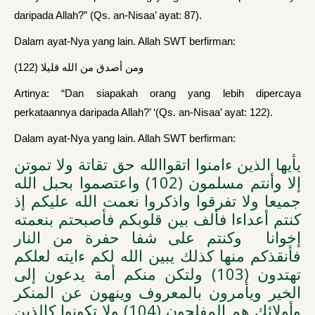
daripada Allah?” (Qs. an-Nisaa’ ayat: 87).
Dalam ayat-Nya yang lain. Allah SWT berfirman:
ومن أصدق من الله قليلا (122)
Artinya: “Dan siapakah orang yang lebih dipercaya
perkataannya daripada Allah?’ ‘(Qs. an-Nisaa’ ayat: 122).
Dalam ayat-Nya yang lain. Allah SWT berfirman:
يأيها الذين ءامنوا اتقواالله حق تقاتة ولا تموتن
إلا وأنتم مسلمون (102) واعتصموا بحبل الله
جميعا ولا تفرقوا واذكروا نعمت الله عليكم إذ
كنتم أعداءا فألف بين قلوبكم فأصبحتم بنعمته
إخوانا وكنتم على شفا حفرة من النار
فأنقذكم منها كذلك يبين الله لكم ءايته لعلكم
تهتدون (103) ولتكن منكم أمة يدعون إلى
الخير ويأمرون بالمعروف وينهون عن المنكر
وأولائك هم المفلحون (104) ولا تكونوا كالذين