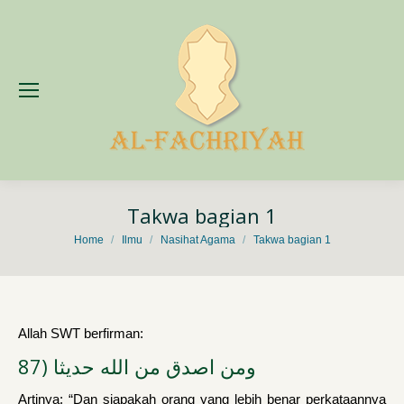
Takwa bagian 1
You are here:
Home
Ilmu
Nasihat Agama
Takwa bagian 1
Allah SWT berfirman:
ومن اصدق من الله حديثا (87
Artinya: “Dan siapakah orang yang lebih benar perkataannya