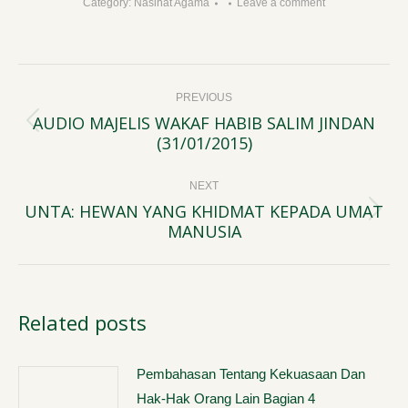
Category:
Nasihat Agama
Leave a comment
Post
PREVIOUS
navigation
AUDIO MAJELIS WAKAF HABIB SALIM JINDAN
Previous
(31/01/2015)
post:
NEXT
UNTA: HEWAN YANG KHIDMAT KEPADA UMAT
Next
MANUSIA
post:
Related posts
Pembahasan Tentang Kekuasaan Dan
Hak-Hak Orang Lain Bagian 4