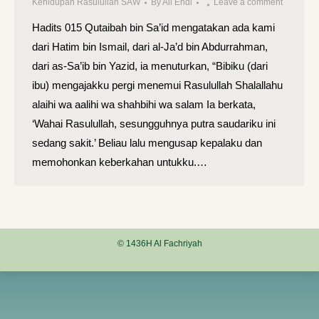
Kehidupan Rasulullah SAW
By
Ali Endi
Leave a comment
Hadits 015 Qutaibah bin Sa’id mengatakan ada kami
dari Hatim bin Ismail, dari al-Ja’d bin Abdurrahman,
dari as-Sa’ib bin Yazid, ia menuturkan, “Bibiku (dari
ibu) mengajakku pergi menemui Rasulullah Shalallahu
alaihi wa aalihi wa shahbihi wa salam Ia berkata,
‘Wahai Rasulullah, sesungguhnya putra saudariku ini
sedang sakit.’ Beliau lalu mengusap kepalaku dan
memohonkan keberkahan untukku.…
© 1436H Al Fachriyah