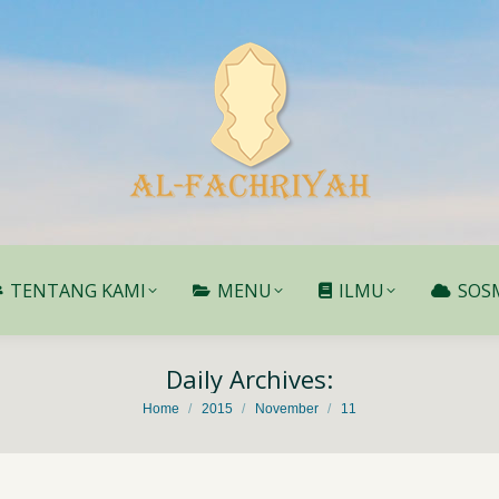
TENTANG KAMI
MENU
ILMU
SOS
TENTANG KAMI
MENU
ILMU
SOS
Daily Archives:
You are here:
Home
2015
November
11