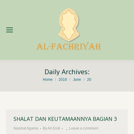
Daily Archives:
You are here:
Home
2016
June
20
SHALAT DAN KEUTAMAANNYA BAGIAN 3
Nasihat Agama
By
Ali Endi
Leave a comment