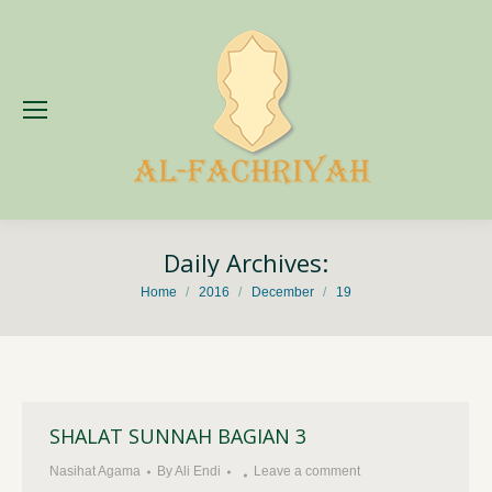
Daily Archives:
You are here:
Home
2016
December
19
SHALAT SUNNAH BAGIAN 3
Nasihat Agama
By
Ali Endi
Leave a comment