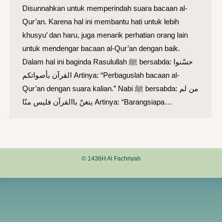
Disunnahkan untuk memperindah suara bacaan al-
Qur’an. Karena hal ini membantu hati untuk lebih
khusyu’ dan haru, juga menarik perhatian orang lain
untuk mendengar bacaan al-Qur’an dengan baik.
Dalam hal ini baginda Rasulullah ﷺ bersabda: حسّنوا
القرآن بأصواتكم Artinya: “Perbaguslah bacaan al-
Qur’an dengan suara kalian.” Nabi ﷺ bersabda: من لم
يتغنّ باالقرآن فليس منّا Artinya: “Barangsiapa…
© 1436H Al Fachriyah