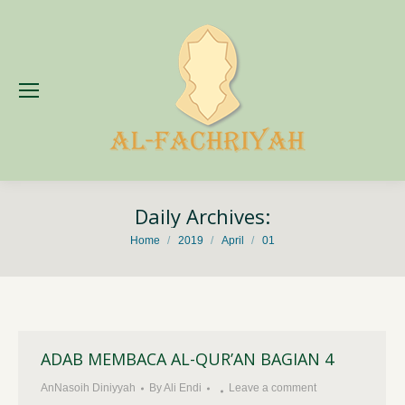
Daily Archives:
You are here:
Home
2019
April
01
ADAB MEMBACA AL-QUR’AN BAGIAN 4
AnNasoih Diniyyah
By
Ali Endi
Leave a comment