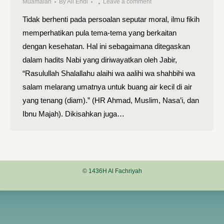
Muamalah
By
Ali Endi
Leave a comment
Tidak berhenti pada persoalan seputar moral, ilmu fikih
memperhatikan pula tema-tema yang berkaitan
dengan kesehatan. Hal ini sebagaimana ditegaskan
dalam hadits Nabi yang diriwayatkan oleh Jabir,
“Rasulullah Shalallahu alaihi wa aalihi wa shahbihi wa
salam melarang umatnya untuk buang air kecil di air
yang tenang (diam).” (HR Ahmad, Muslim, Nasa’i, dan
Ibnu Majah). Dikisahkan juga…
© 1436H Al Fachriyah