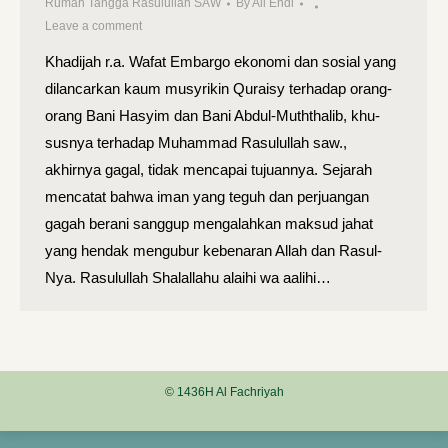
Rumah Tangga Rasulullah SAW
By
Ali Endi
Leave a comment
Khadijah r.a. Wafat Embargo ekonomi dan sosial yang
dilancarkan kaum musyrikin Quraisy terhadap orang-
orang Bani Hasyim dan Bani Abdul-Muththalib, khu­
susnya terhadap Muhammad Rasulullah saw.,
akhirnya gagal, tidak mencapai tujuannya. Sejarah
mencatat bahwa iman yang teguh dan perjuangan
gagah berani sanggup mengalahkan maksud jahat
yang hendak mengubur kebenaran Allah dan Rasul-
Nya. Rasulullah Shalallahu alaihi wa aalihi…
© 1436H Al Fachriyah