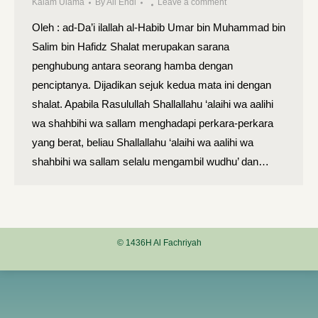
Kalam Ulama
By
Ali Endi
Leave a comment
Oleh : ad-Da’i ilallah al-Habib Umar bin Muhammad bin
Salim bin Hafidz Shalat merupakan sarana
penghubung antara seorang hamba dengan
penciptanya. Dijadikan sejuk kedua mata ini dengan
shalat. Apabila Rasulullah Shallallahu ‘alaihi wa aalihi
wa shahbihi wa sallam menghadapi perkara-perkara
yang berat, beliau Shallallahu ‘alaihi wa aalihi wa
shahbihi wa sallam selalu mengambil wudhu’ dan…
© 1436H Al Fachriyah