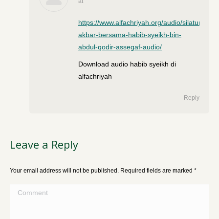
at
says:
https://www.alfachriyah.org/audio/silaturahim-
akbar-bersama-habib-syeikh-bin-
abdul-qodir-assegaf-audio/
Download audio habib syeikh di
alfachriyah
Reply
Leave a Reply
Your email address will not be published. Required fields are marked
*
Comment