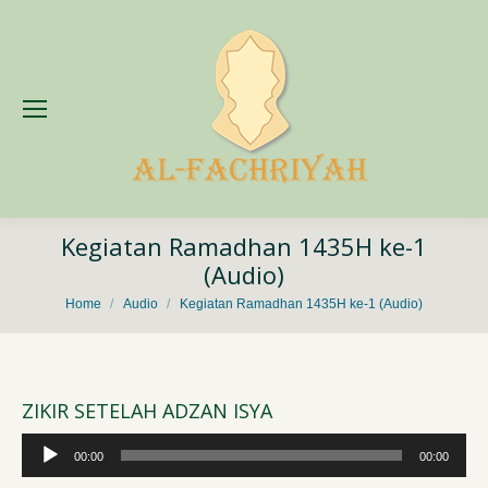
Kegiatan Ramadhan 1435H ke-1
(Audio)
You are here:
Home
Audio
Kegiatan Ramadhan 1435H ke-1 (Audio)
ZIKIR SETELAH ADZAN ISYA
Audio
00:00
00:00
Player