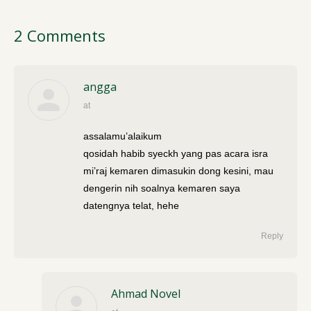
2 Comments
angga
at
says:
assalamu’alaikum
qosidah habib syeckh yang pas acara isra
mi’raj kemaren dimasukin dong kesini, mau
dengerin nih soalnya kemaren saya
datengnya telat, hehe
Reply
Ahmad Novel