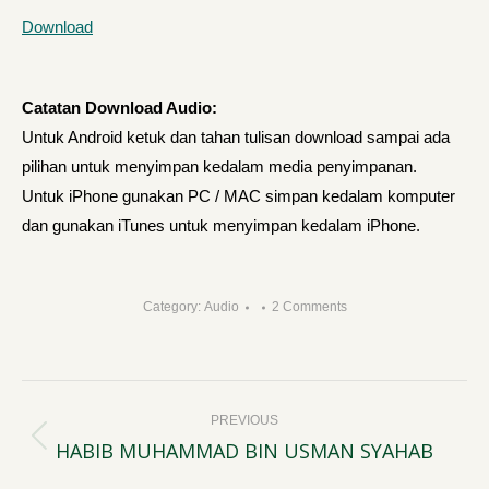
Download
Catatan Download Audio:
Untuk Android ketuk dan tahan tulisan download sampai ada
pilihan untuk menyimpan kedalam media penyimpanan.
Untuk iPhone gunakan PC / MAC simpan kedalam komputer
dan gunakan iTunes untuk menyimpan kedalam iPhone.
Category:
Audio
2 Comments
Post
PREVIOUS
navigation
HABIB MUHAMMAD BIN USMAN SYAHAB
Previous
post: