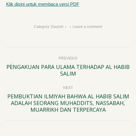
Klik disini untuk membaca versi PDF
Category:
Dauroh
Leave a comment
Post
PREVIOUS
navigation
PENGAKUAN PARA ULAMA TERHADAP AL HABIB
Previous
SALIM
post:
NEXT
PEMBUKTIAN ILMIYAH BAHWA AL HABIB SALIM
ADALAH SEORANG MUHADDITS, NASSABAH,
Next
MUARRIKH DAN TERPERCAYA
post: