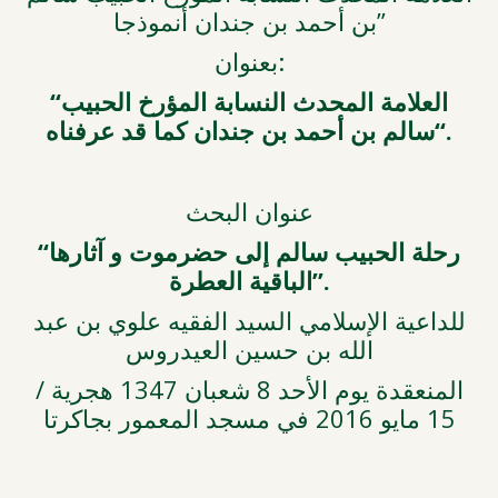
بن أحمد بن جندان أنموذجا”
بعنوان:
“
الحبيب
المؤرخ
النسابة
المحدث
العلامة
عرفناه
قد
كما
جندان
بن
أحمد
بن
سالم
“.
عنوان البحث
“رحلة الحبيب سالم إلى حضرموت و آثارها
الباقية العطرة”.
للداعية الإسلامي السيد الفقيه علوي بن عبد
الله بن حسين العيدروس
المنعقدة يوم الأحد 8 شعبان 1347 هجرية /
15 مايو 2016 في مسجد المعمور بجاكرتا