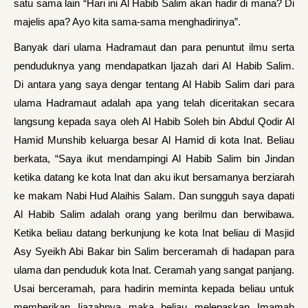
satu sama lain “Hari ini Al Habib Salim akan hadir di mana? Di
majelis apa? Ayo kita sama-sama menghadirinya”.
Banyak dari ulama Hadramaut dan para penuntut ilmu serta
penduduknya yang mendapatkan Ijazah dari Al Habib Salim.
Di antara yang saya dengar tentang Al Habib Salim dari para
ulama Hadramaut adalah apa yang telah diceritakan secara
langsung kepada saya oleh Al Habib Soleh bin Abdul Qodir Al
Hamid Munshib keluarga besar Al Hamid di kota Inat. Beliau
berkata, “Saya ikut mendampingi Al Habib Salim bin Jindan
ketika datang ke kota Inat dan aku ikut bersamanya berziarah
ke makam Nabi Hud Alaihis Salam. Dan sungguh saya dapati
Al Habib Salim adalah orang yang berilmu dan berwibawa.
Ketika beliau datang berkunjung ke kota Inat beliau di Masjid
Asy Syeikh Abi Bakar bin Salim berceramah di hadapan para
ulama dan penduduk kota Inat. Ceramah yang sangat panjang.
Usai berceramah, para hadirin meminta kepada beliau untuk
memberikan Ijazahnya maka beliau melepaskan Imamah