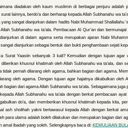
mana diadakan oleh kaum muslimin di berbagai penjuru adalah pe
u surat lainnya, berdo’a dan berharap kepada Allah Subhanahu wa t
a yang sangat dianjurkan dalam hadits Nabi Muhammad Shallallahu ‘al
 Allah Subhanahu wa ta’ala. Pembacaan Al Qur’an dan bermunajat 
njurkan di dalam agama serta merupakan ajaran Nabi Muhammad S
n sangat dianjurkan sebagai bentuk dan bukti penghambaan sejati kep
Surat Yaasiin sebanyak 3 kali? Kemudian dengan tujuan agar um
 diberikan khusnul khatimah oleh Allah Subhanahu wa ta’ala, dan 
 tidak pernah dilarang oleh agama, bahkan bagian dari agama. Memba
arang oleh agama. Dengan tujuan agar hajatnya dikabulkan oleh A
ah bagian dari agama Allah Subhanahu wa ta’ala. Sebagaimana juga
pada Allah Subhanahu wa ta’ala dengan berkat pembacaan ayat suc
bulkan do’a, dan memberikan khusnul khatimah kepada kita, perk
maal ash sholihah yakni bertawasul kepada Allah dengan berkat a
h para ulama adalah boleh dilakukan dan merupakan bagian dari agam
 amal ibadah yang soleh. Selengkapnya baca di:
KEMULIAAN BUL