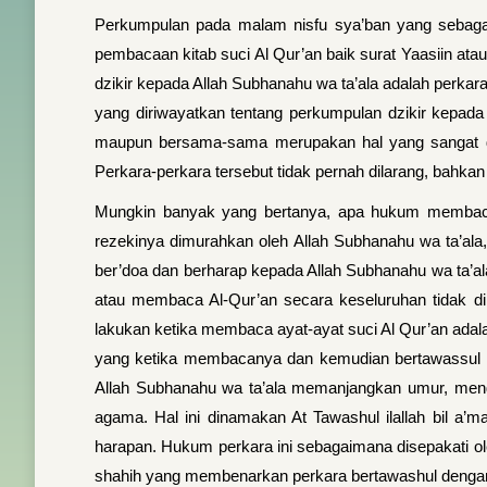
Perkumpulan pada malam nisfu sya’ban yang sebagai
pembacaan kitab suci Al Qur’an baik surat Yaasiin ata
dzikir kepada Allah Subhanahu wa ta’ala adalah perkar
yang diriwayatkan tentang perkumpulan dzikir kepada
maupun bersama‐sama merupakan hal yang sangat dia
Perkara‐perkara tersebut tidak pernah dilarang, bahka
Mungkin banyak yang bertanya, apa hukum membaca 
rezekinya dimurahkan oleh Allah Subhanahu wa ta’ala,
ber’doa dan berharap kepada Allah Subhanahu wa ta’ala
atau membaca Al‐Qur’an secara keseluruhan tidak dil
lakukan ketika membaca ayat‐ayat suci Al Qur’an adal
yang ketika membacanya dan kemudian bertawassul ke
Allah Subhanahu wa ta’ala memanjangkan umur, menga
agama. Hal ini dinamakan At Tawashul ilallah bil a’
harapan. Hukum perkara ini sebagaimana disepakati ole
shahih yang membenarkan perkara bertawashul dengan