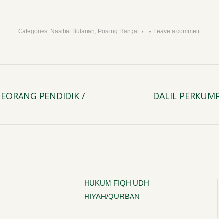
Categories:
Nasihat Bulanan
,
Posting Hangat
Leave a comment
 SEORANG PENDIDIK /
DALIL PERKUM
Next
post:
HUKUM FIQH UDH
HIYAH/QURBAN