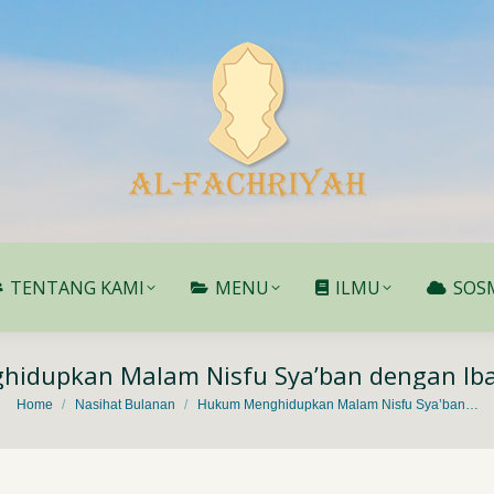
TENTANG KAMI
MENU
ILMU
SOS
TENTANG KAMI
MENU
ILMU
SOS
idupkan Malam Nisfu Sya’ban dengan Ib
You are here:
Home
Nasihat Bulanan
Hukum Menghidupkan Malam Nisfu Sya’ban…