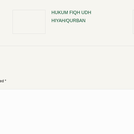
HUKUM FIQH UDH
HIYAH/QURBAN
ked
*