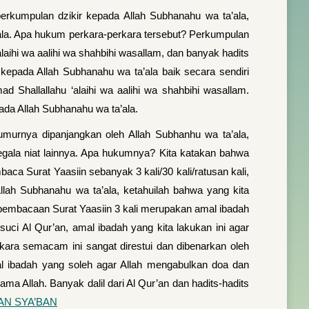
rkumpulan dzikir kepada Allah Subhanahu wa ta’ala,
a’ala. Apa hukum perkara‐perkara tersebut? Perkumpulan
aihi wa aalihi wa shahbihi wasallam, dan banyak hadits
kepada Allah Subhanahu wa ta’ala baik secara sendiri
hallallahu ‘alaihi wa aalihi wa shahbihi wasallam.
ada Allah Subhanahu wa ta’ala.
urnya dipanjangkan oleh Allah Subhanhu wa ta’ala,
segala niat lainnya. Apa hukumnya? Kita katakan bahwa
ca Surat Yaasiin sebanyak 3 kali/30 kali/ratusan kali,
llah Subhanahu wa ta’ala, ketahuilah bahwa yang kita
 pembacaan Surat Yaasiin 3 kali merupakan amal ibadah
i Al Qur’an, amal ibadah yang kita lakukan ini agar
ara semacam ini sangat direstui dan dibenarkan oleh
mal ibadah yang soleh agar Allah mengabulkan doa dan
a Allah. Banyak dalil dari Al Qur’an dan hadits‐hadits
AN SYA’BAN