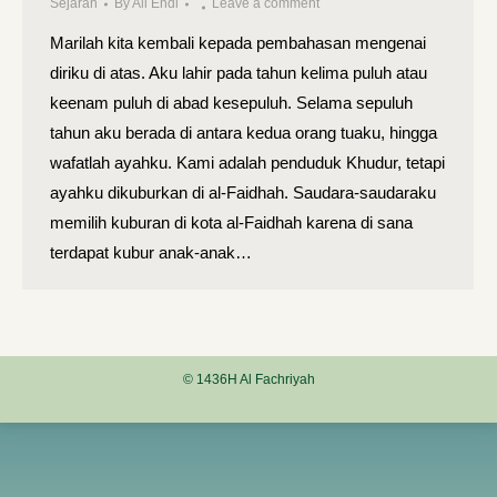
Sejarah
By
Ali Endi
Leave a comment
Marilah kita kembali kepada pembahasan me­ngenai
diriku di atas. Aku lahir pada tahun kelima puluh atau
keenam puluh di abad kesepuluh. Selama sepuluh
tahun aku berada di antara kedua orang tuaku, hingga
wafatlah ayahku. Kami adalah penduduk Khudur, tetapi
ayahku dikuburkan di al-Faidhah. Saudara-saudaraku
memilih kuburan di kota al-Faidhah karena di sana
terdapat kubur anak-anak…
© 1436H Al Fachriyah