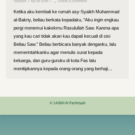
Sejarah
By
Ali Endi
Leave a comment
Ketika aku kembali ke rumah asy-Syaikh Muham­mad
al-Bakriy, beliau berkata kepadaku, “Aku ingin engkau
pergi menemui kakekmu Rasulullah Saw. Karena apa
yang kau cari tidak akan kau dapati kecuali di sisi
Beliau Saw.” Beliau berbicara banyak denganku, lalu
memerintahkanku agar menulis surat kepada
keluarga, dan guru-guruku di kota Fas lalu
menitipkannya kepada orang-orang yang berhaji…
© 1436H Al Fachriyah