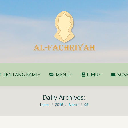
TENTANG KAMI
MENU
ILMU
SOS
TENTANG KAMI
MENU
ILMU
SOS
Daily Archives:
You are here:
Home
2016
March
08