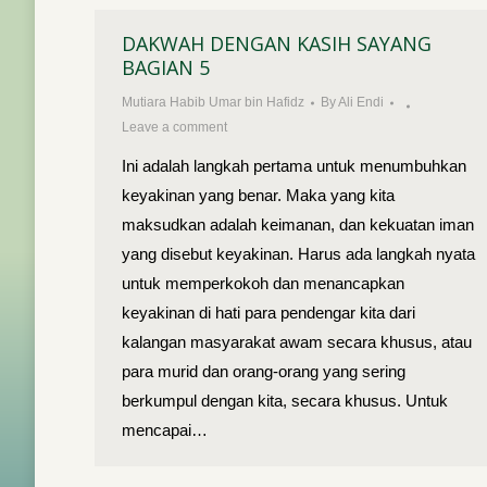
DAKWAH DENGAN KASIH SAYANG
BAGIAN 5
Mutiara Habib Umar bin Hafidz
By
Ali Endi
Leave a comment
Ini adalah langkah pertama untuk menum­buhkan
keyakinan yang benar. Maka yang kita
maksudkan adalah keimanan, dan kekuatan iman
yang disebut keyakinan. Harus ada langkah nyata
untuk memperkokoh dan menancapkan
keyakinan di hati para pen­dengar kita dari
kalangan masyarakat awam secara khusus, atau
para murid dan orang-orang yang ser­ing
berkumpul dengan kita, secara khusus. Untuk
mencapai…