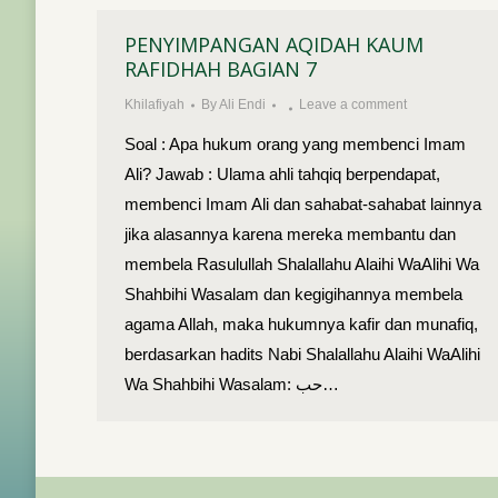
PENYIMPANGAN AQIDAH KAUM
RAFIDHAH BAGIAN 7
Khilafiyah
By
Ali Endi
Leave a comment
Soal : Apa hukum orang yang membenci Imam
Ali? Jawab : Ulama ahli tahqiq berpendapat,
membenci Imam Ali dan sahabat-sahabat lainnya
jika alasannya karena mereka membantu dan
membela Rasulullah Shalallahu Alaihi WaAlihi Wa
Shahbihi Wasalam dan kegigihannya membela
agama Allah, maka hukumnya kafir dan munafiq,
berdasarkan hadits Nabi Shalallahu Alaihi WaAlihi
Wa Shahbihi Wasalam: حب…