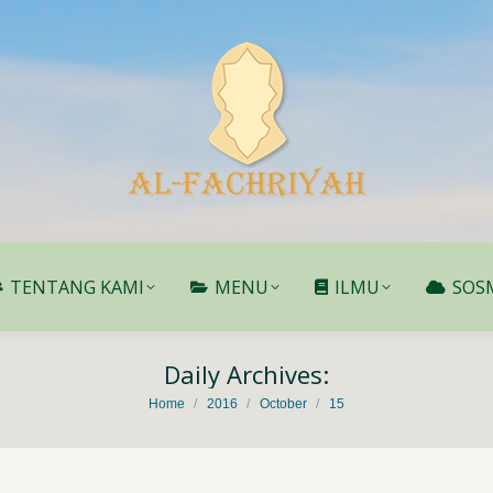
TENTANG KAMI
MENU
ILMU
SOS
TENTANG KAMI
MENU
ILMU
SOS
Daily Archives:
You are here:
Home
2016
October
15