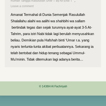
Rumah Tangga Rasulullah SAW
By
Ali Endi
Leave a comment
Amanat Termahal di Dunia Semenjak Rasulullah
Shalallahu alaihi wa aalihi wa shahbihi wa sallam
bertindak tegas dan sejak turunnya ayat-ayat 3-5 At-
Tahrim, para istri Nabi tidak lagi berulah menyusahkan
beliau. Demikian pula Hafshah binti ‘Umar r.a. yang
nyaris terlunta-lunta akibat perbuatannya. Sekarang ia
telah bertobat dan hidup tenang sebagai Ummul-
Mu’minin. Tidak ditemukan lagi adanya berita…
© 1436H Al Fachriyah