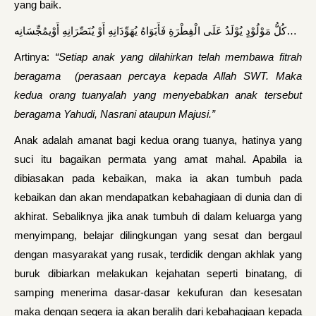
yang baik.
كُلُّ مَوْلُوْدٍ يُوْلَدُ عَلَى الْفِطْرَةِ فَأَبَوَاهُ يُهَوِّدَانِهِ أَوْ يُنَصِّرَانِهِ أَوْيمُجِّسَانِه…
Artinya:
“Setiap anak yang dilahirkan telah membawa fitrah
beragama (perasaan percaya kepada Allah SWT. Maka
kedua orang tuanyalah yang menyebabkan anak tersebut
beragama Yahudi, Nasrani ataupun Majusi.”
Anak adalah amanat bagi kedua orang tuanya, hatinya yang
suci itu bagaikan permata yang amat mahal. Apabila ia
dibiasakan pada kebaikan, maka ia akan tumbuh pada
kebaikan dan akan mendapatkan kebahagiaan di dunia dan di
akhirat. Sebaliknya jika anak tumbuh di dalam keluarga yang
menyimpang, belajar dilingkungan yang sesat dan bergaul
dengan masyarakat yang rusak, terdidik dengan akhlak yang
buruk dibiarkan melakukan kejahatan seperti binatang, di
samping menerima dasar-dasar kekufuran dan kesesatan
maka dengan segera ia akan beralih dari kebahagiaan kepada