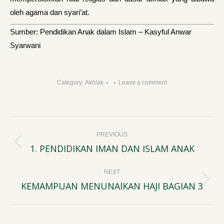
oleh agama dan syari’at.
Sumber: Pendidikan Anak dalam Islam – Kasyful Anwar
Syarwani
Category:
Akhlak
Leave a comment
Post
PREVIOUS
navigation
1. PENDIDIKAN IMAN DAN ISLAM ANAK
Previous
post:
NEXT
KEMAMPUAN MENUNAIKAN HAJI BAGIAN 3
Next
post: