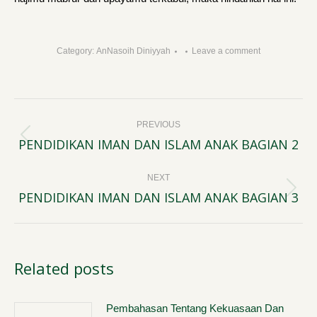
Category:
AnNasoih Diniyyah
Leave a comment
Post
PREVIOUS
navigation
PENDIDIKAN IMAN DAN ISLAM ANAK BAGIAN 2
Previous
post:
NEXT
PENDIDIKAN IMAN DAN ISLAM ANAK BAGIAN 3
Next
post:
Related posts
Pembahasan Tentang Kekuasaan Dan