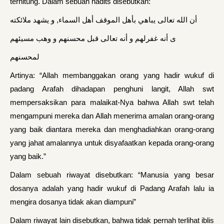
terhitung. Dalam sebuah hadits disebutkan:
أن الله تعالى يباهي بأهل الموقف أهل السماء, و يشهد ملائكته
ى أنه غفرلهم و أنه تعالى قبل محسنهم و وهب مسيئهم
لمحسنهم
Artinya: “Allah membanggakan orang yang hadir wukuf di
padang Arafah dihadapan penghuni langit, Allah swt
mempersaksikan para malaikat-Nya bahwa Allah swt telah
mengampuni mereka dan Allah menerima amalan orang-orang
yang baik diantara mereka dan menghadiahkan orang-orang
yang jahat amalannya untuk disyafaatkan kepada orang-orang
yang baik.”
Dalam sebuah riwayat disebutkan: “Manusia yang besar
dosanya adalah yang hadir wukuf di Padang Arafah lalu ia
mengira dosanya tidak akan diampuni”
Dalam riwayat lain disebutkan, bahwa tidak pernah terlihat iblis