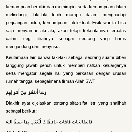
kemampuan berpikir dan memimpin, serta kemampuan dalam
melindungi, laki-laki lebih mampu dalam menghadapi
perjuangan hidup, kemampuan intelektual. Fisik wanita bisa
saja menyamai laki-laki, akan tetapi kekuatannya terbatas
dalam segi fitrahnya sebagai seorang yang harus
mengandung dan menyusui.
Keutamaan lain bahwa laki-laki sebagai seorang suami diberi
tanggung jawab penuh untuk memberi nafkah keluarganya
serta mengatur segala hal yang berkaitan dengan urusan
rumah tangga, sebagaimana firman Allah SWT :
وَبِمَا أَنفَقُوْا مِنْ أَمْوَالِهِمْ
Diakhir ayat dijelaskan tentang sifat-sifat istri yang shalihah
sebagai berikut :
فَالصَّالِحَاتُ قَانِتَاتٌ حَافِظَاتٌ لِّلْغَيْبِ بِمَا حَفِظَ اللهُ