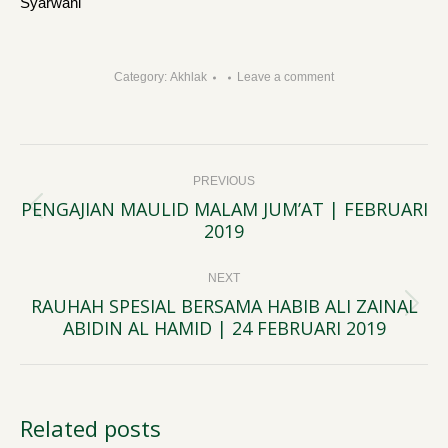
Syarwani
Category:
Akhlak
Leave a comment
Post
PREVIOUS
navigation
PENGAJIAN MAULID MALAM JUM’AT | FEBRUARI
Previous
2019
post:
NEXT
RAUHAH SPESIAL BERSAMA HABIB ALI ZAINAL
Next
ABIDIN AL HAMID | 24 FEBRUARI 2019
post:
Related posts