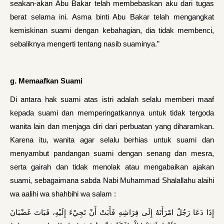
seakan-akan Abu Bakar telah membebaskan aku dari tugas
berat selama ini. Asma binti Abu Bakar telah mengangkat
kemiskinan suami dengan kebahagian, dia tidak membenci,
sebaliknya mengerti tentang nasib suaminya.”
g. Memaafkan Suami
Di antara hak suami atas istri adalah selalu memberi maaf
kepada suami dan memperingatkannya untuk tidak tergoda
wanita lain dan menjaga diri dari perbuatan yang diharamkan.
Karena itu, wanita agar selalu berhias untuk suami dan
menyambut pandangan suami dengan senang dan mesra,
serta gairah dan tidak menolak atau mengabaikan ajakan
suami, sebagaimana sabda Nabi Muhammad Shalallahu alaihi
wa aalihi wa shahbihi wa salam :
إِذَا دَعَا رَجُلٌ امْرَأَتَهُ إِلَى فِرَاشِهِ فَأَبَتْ أَنْ تَجِيْءَ إِلَيْهِ، فَبَاتَ غَضْبَانَ