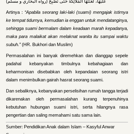
عَلَيْهَا، لَعَنَتْهَا الْمَلاَئِكَةُ حَتَّى تُصْبِحَ (رواه البخاري و مسلم)
Artinya :
“Apabila seorang laki-laki (suami) mengajak istirnya
ke tempat tidurnya, kemudian ia enggan untuk mendatanginya,
sehingga suami bermalam dalam keadaan marah kepadanya,
maka para malaikat akan melaknat wanita itu sampai waktu
subuh.”
(HR. Bukhori dan Muslim)
Permasalahan ini banyak diremehkan dan dianggap sepele
padahal kebanyakan timbulnya kebahagiaan dan
keharmonisan disebabkan oleh kepandaian seorang istri
dalam menimbulkan gairah hasrat seorang suami.
Dan sebaliknya, kebanyakan perselisihan rumah tangga terjadi
dikarenakan oleh permasalahan kurang terpenuhinya
kebutuhan hubungan suami istri, serta hilangnya rasa
pengertian dan saling memahami satu sama lain.
Sumber: Pendidikan Anak dalam Islam – Kasyful Anwar