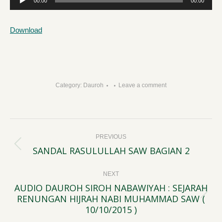
00:00
00:00
Player
Download
Category:
Dauroh
Leave a comment
Post
PREVIOUS
navigation
SANDAL RASULULLAH SAW BAGIAN 2
Previous
post:
NEXT
AUDIO DAUROH SIROH NABAWIYAH : SEJARAH
RENUNGAN HIJRAH NABI MUHAMMAD SAW (
Next
10/10/2015 )
post: