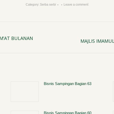
Category:
Serba serbi
Leave a comment
UM’AT BULANAN
MAJLIS IMAMU
Next
post:
Bisnis Sampingan Bagian 63
Bisnis Sampingan Bagian 60