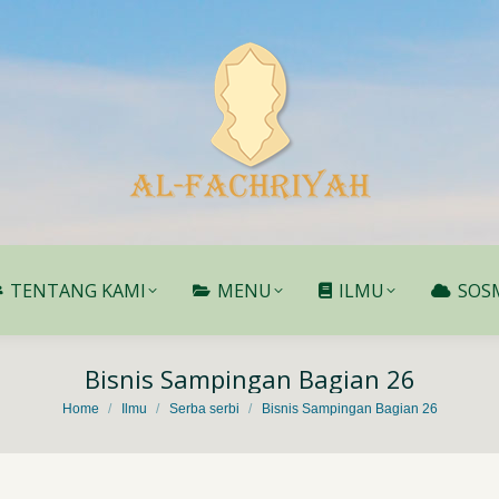
TENTANG KAMI
MENU
ILMU
SOS
TENTANG KAMI
MENU
ILMU
SOS
Bisnis Sampingan Bagian 26
You are here:
Home
Ilmu
Serba serbi
Bisnis Sampingan Bagian 26