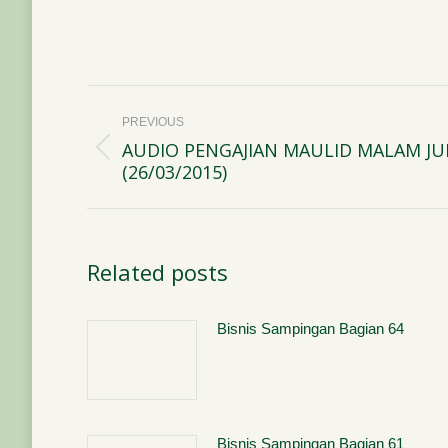
Post
PREVIOUS
navigation
AUDIO PENGAJIAN MAULID MALAM J
Previous
(26/03/2015)
post:
Related posts
Bisnis Sampingan Bagian 64
Bisnis Sampingan Bagian 61