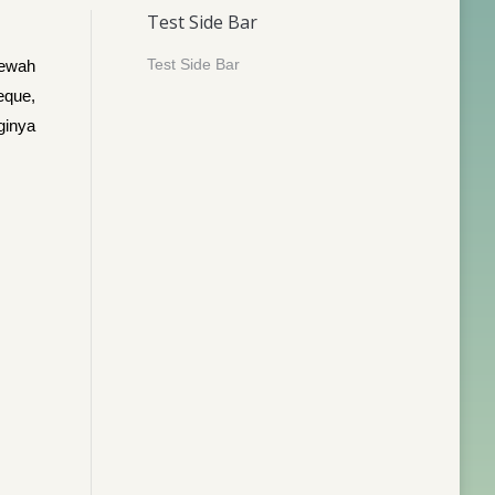
Test Side Bar
Test Side Bar
mewah
eque,
ginya