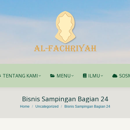
TENTANG KAMI
MENU
ILMU
SOS
TENTANG KAMI
MENU
ILMU
SOS
Bisnis Sampingan Bagian 24
You are here:
Home
Uncategorized
Bisnis Sampingan Bagian 24