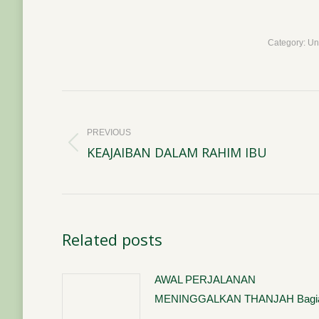
Category:
Un
Post
navigation
PREVIOUS
KEAJAIBAN DALAM RAHIM IBU
Previous
post:
Related posts
AWAL PERJALANAN
MENINGGALKAN THANJAH Bagia