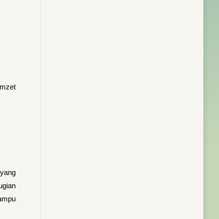
omzet
 yang
ugian
mampu