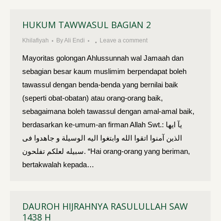
HUKUM TAWWASUL BAGIAN 2
Khilafiyah
By
Ali Endi
Leave a comment
Mayoritas golongan Ahlussunnah wal Jamaah dan
sebagian besar kaum muslimim berpendapat boleh
tawassul dengan benda-benda yang bernilai baik
(seperti obat-obatan) atau orang-orang baik,
sebagaimana boleh tawassul dengan amal-amal baik,
berdasarkan ke-umum-an firman Allah Swt.: يآ ايها
الذين آمنوا اتقوا الله وابتغوا اليه الوسيلة و جاهدوا فى
سبيله لعلكم تفلحون. “Hai orang-orang yang beriman,
bertakwalah kepada…
DAUROH HIJRAHNYA RASULULLAH SAW
1438 H