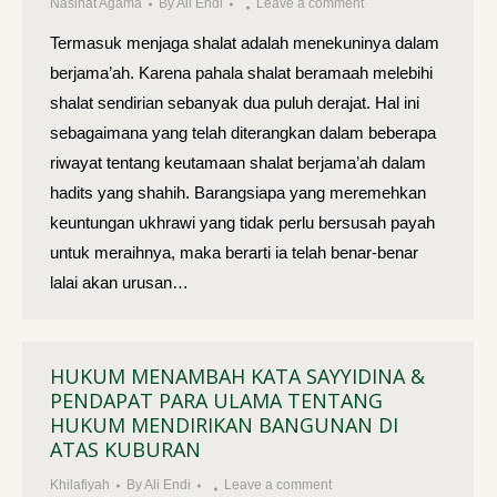
Nasihat Agama
By
Ali Endi
Leave a comment
Termasuk menjaga shalat adalah menekuninya dalam
berjama’ah. Karena pahala shalat beramaah melebihi
shalat sendirian sebanyak dua puluh derajat. Hal ini
sebagaimana yang telah diterangkan dalam beberapa
riwayat tentang keutamaan shalat berjama’ah dalam
hadits yang shahih. Barangsiapa yang meremehkan
keuntungan ukhrawi yang tidak perlu bersusah payah
untuk meraihnya, maka berarti ia telah benar-benar
lalai akan urusan…
HUKUM MENAMBAH KATA SAYYIDINA &
PENDAPAT PARA ULAMA TENTANG
HUKUM MENDIRIKAN BANGUNAN DI
ATAS KUBURAN
Khilafiyah
By
Ali Endi
Leave a comment