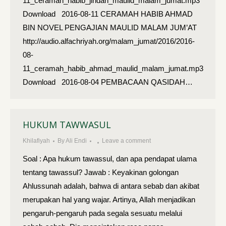
11_ceramah_habib_jindan_maulid_malam_jumat.mp3
Download 2016-08-11 CERAMAH HABIB AHMAD
BIN NOVEL PENGAJIAN MAULID MALAM JUM’AT
http://audio.alfachriyah.org/malam_jumat/2016/2016-
08-
11_ceramah_habib_ahmad_maulid_malam_jumat.mp3
Download 2016-08-04 PEMBACAAN QASIDAH…
HUKUM TAWWASUL
Khilafiyah
By
Ali Endi
Leave a comment
Soal : Apa hukum tawassul, dan apa pendapat ulama
tentang tawassul? Jawab : Keyakinan golongan
Ahlussunah adalah, bahwa di antara sebab dan akibat
merupakan hal yang wajar. Artinya, Allah menjadikan
pengaruh-pengaruh pada segala sesuatu melalui