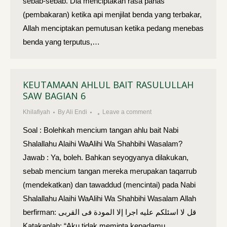
sebab-sebab. Dia menciptakan rasa panas
(pembakaran) ketika api menjilat benda yang terbakar,
Allah menciptakan pemutusan ketika pedang menebas
benda yang terputus,…
KEUTAMAAN AHLUL BAIT RASULULLAH
SAW BAGIAN 6
Khilafiyah
By
Ali Endi
Leave a comment
Soal : Bolehkah mencium tangan ahlu bait Nabi
Shalallahu Alaihi WaAlihi Wa Shahbihi Wasalam?
Jawab : Ya, boleh. Bahkan seyogyanya dilakukan,
sebab mencium tangan mereka merupakan taqarrub
(mendekatkan) dan tawaddud (mencintai) pada Nabi
Shalallahu Alaihi WaAlihi Wa Shahbihi Wasalam Allah
berfirman: قل لا اسئلكم عليه اجرا إلا المودة فى القربى
Katakanlah: “Aku tidak meminta kepadamu…