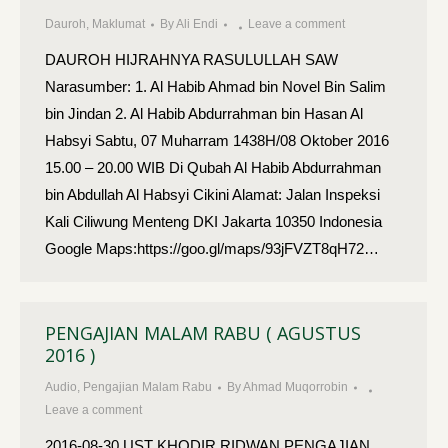
Dauroh
,
Maklumat
By
Ali Endi
Leave a comment
DAUROH HIJRAHNYA RASULULLAH SAW
Narasumber: 1. Al Habib Ahmad bin Novel Bin Salim
bin Jindan 2. Al Habib Abdurrahman bin Hasan Al
Habsyi Sabtu, 07 Muharram 1438H/08 Oktober 2016
15.00 – 20.00 WIB Di Qubah Al Habib Abdurrahman
bin Abdullah Al Habsyi Cikini Alamat: Jalan Inspeksi
Kali Ciliwung Menteng DKI Jakarta 10350 Indonesia
Google Maps:https://goo.gl/maps/93jFVZT8qH72…
PENGAJIAN MALAM RABU ( AGUSTUS
2016 )
Audio
,
Pengajian Malam Rabu
By
Ahmad Muqorrobin
Leave a comment
2016-08-30 UST KHODIR RIDWAN PENGAJIAN