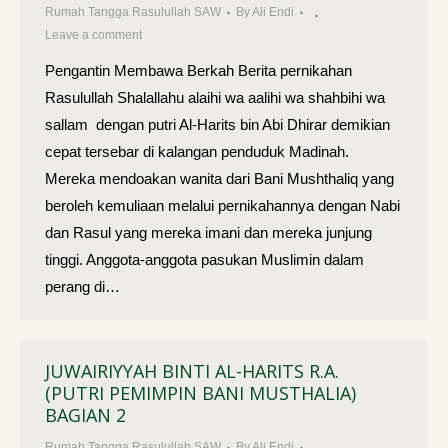
Rumah Tangga Rasulullah SAW
By
Ali Endi
Leave a comment
Pengantin Membawa Berkah Berita pernikahan
Rasulullah Shalallahu alaihi wa aalihi wa shahbihi wa
sallam dengan putri Al-Harits bin Abi Dhi­rar demikian
cepat tersebar di kalangan penduduk Madinah.
Mereka mendoakan wanita dari Bani Mushthaliq yang
beroleh kemuliaan mela­lui pernikahannya dengan Nabi
dan Rasul yang mereka imani dan me­reka junjung
tinggi. Anggota-anggota pasukan Muslimin dalam
perang di…
JUWAIRIYYAH BINTI AL-HARITS R.A.
(PUTRI PEMIMPIN BANI MUSTHALIA)
BAGIAN 2
Rumah Tangga Rasulullah SAW
By
Ali Endi