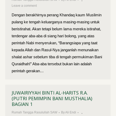
Leave a comment
Dengan berakhirnya perang Khandaq kaum Muslimin
pulang ke tengah keluarganya masing-masing untuk
beristirahat. Akan tetapi belum lama mereka istirahat,
terdengar aba-aba di siang hari bolong, yang atas
perintah Nabi menyerukan, “Barangsiapa yang taat
kepada Allah dan Rasul-Nya janganlah menunaikan
shalat ashar sebelum tiba di tengah permukiman Bani
Quraidhah!” Aba-aba tersebut bukan lain adalah
perintah gerakan…
JUWAIRIYYAH BINTI AL-HARITS R.A.
(PUTRI PEMIMPIN BANI MUSTHALIA)
BAGIAN 1
Rumah Tangga Rasulullah SAW
By
Ali Endi