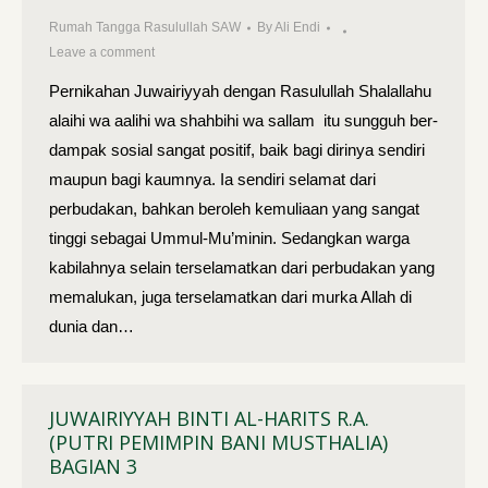
Rumah Tangga Rasulullah SAW
By
Ali Endi
Leave a comment
Pernikahan Juwairiyyah dengan Rasulullah Shalallahu
alaihi wa aalihi wa shahbihi wa sallam itu sungguh ber­
dampak sosial sangat positif, baik bagi dirinya sendiri
maupun bagi kaumnya. Ia sendiri selamat dari
perbudakan, bahkan beroleh kemulia­an yang sangat
tinggi sebagai Ummul-Mu’minin. Sedangkan warga
kabi­lahnya selain terselamatkan dari perbudakan yang
memalukan, juga terselamatkan dari murka Allah di
dunia dan…
JUWAIRIYYAH BINTI AL-HARITS R.A.
(PUTRI PEMIMPIN BANI MUSTHALIA)
BAGIAN 3