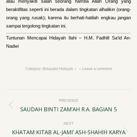
atau menyakiti salah seorang hamba Allah Orang yang
beraktifitas seperti ini berada dalam tingkatan alhalikin (orang-
orang yang rusak); karena itu berhati-hatilah engkau jangan
sampai tergolong tingkatan ini.
Tuntunan Mencapai Hidayah Ilahi – H.M. Fadhlil Sa’id An-
Nadwi
Category:
Bidayatul Hidayah
Leave a comment
Post
PREVIOUS
navigation
SAUDAH BINTI ZAM’AH R.A. BAGIAN 5
Previous
post:
NEXT
KHATAM KITAB AL-JAMI’ ASH-SHAHIH KARYA
Next