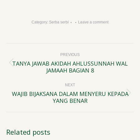
Category:
Serba serbi
Leave a comment
Post
PREVIOUS
navigation
TANYA JAWAB AKIDAH AHLUSSUNNAH WAL
Previous
JAMAAH BAGIAN 8
post:
NEXT
WAJIB BIJAKSANA DALAM MENYERU KEPADA
Next
YANG BENAR
post:
Related posts