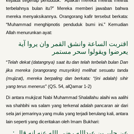
kepada segenap penduduk: “Apakah mereka melihat melihat
terbelahnya bulan itu?” Mereka memberi jawaban bahwa
mereka menyaksikannya. Orangorang kafir tersebut berkata:
“Muhammad menghipnotis penduduk bumi ini.” Kemudian
Allah menurunkan ayat:
اقتربت الساعة وانشق القمر وان يروا آية
يعرضوا ويقولوا سحر مستمر
“
Telah dekat (datangnya) saat itu dan telah terbelah bulan Dan
jika mereka (orangorang musyrikin) melihat sesuatu tanda
(mujizat), mereka berpaling dan berkata: “(ini adalah) sihir
yang terus menerus
” (QS. 54, alQamar 1-2)
Di antara mukjizat Nabi Muhammad Shalallahu alaihi wa aalihi
wa shahbihi wa salam yang terkenal adalah pancaran air dari
sela jari jemarinya yang mulia yang terjadi berulang kali, antara
lain seperti yang diceritakan oleh Imam Bukhari:
عن جابر بن عبدالله رضي الله عنه انه قال :