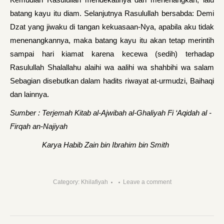
batang kayu itu diam. Selanjutnya Rasulullah bersabda: Demi
Dzat yang jiwaku di tangan kekuasaan-Nya, apabila aku tidak
menenangkannya, maka batang kayu itu akan tetap merintih
sampai hari kiamat karena kecewa (sedih) terhadap
Rasulullah Shalallahu alaihi wa aalihi wa shahbihi wa salam
Sebagian disebutkan dalam hadits riwayat at-urmudzi, Baihaqi
dan lainnya.
Sumber : Terjemah Kitab al-Ajwibah al-Ghaliyah Fi ‘Aqidah al -
Firqah an-Najiyah
Karya Habib Zain bin Ibrahim bin Smith
Category:
Khilafiyah
Leave a comment