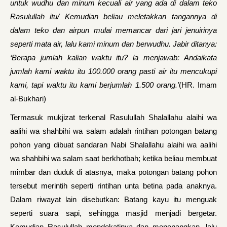
untuk wudhu dan minum kecuali air yang ada di dalam teko
Rasulullah itu/ Kemudian beliau meletakkan tangannya di
dalam teko dan airpun mulai memancar dari jari jenuirinya
seperti mata air, lalu kami minum dan berwudhu. Jabir ditanya:
‘Berapa jumlah kalian waktu itu? la menjawab: Andaikata
jumlah kami waktu itu 100.000 orang pasti air itu mencukupi
kami, tapi waktu itu kami berjumlah 1.500 orang.’
(HR. Imam
al-Bukhari)
Termasuk mukjizat terkenal Rasulullah Shalallahu alaihi wa
aalihi wa shahbihi wa salam adalah rintihan potongan batang
pohon yang dibuat sandaran Nabi Shalallahu alaihi wa aalihi
wa shahbihi wa salam saat berkhotbah; ketika beliau membuat
mimbar dan duduk di atasnya, maka potongan batang pohon
tersebut merintih seperti rintihan unta betina pada anaknya.
Dalam riwayat lain disebutkan: Batang kayu itu menguak
seperti suara sapi, sehingga masjid menjadi bergetar.
Kemudian Rasulullah mendekatinya dan menenangkan, lalu