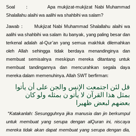
Soal : Apa mukjizat-mukjizat Nabi Muhammad
Shalallahu alaihi wa aalihi wa shahbihi wa salam?
Jawab : Mukjizat Nabi Muhammad Shalallahu alaihi wa
aalihi wa shahbihi wa salam itu banyak, yang paling besar dan
terkenal adalah al-Qur’an yang semua makhluk dilemahkan
oleh Allah sehingga tidak berdaya menandinginya dan
membuat semisal­nya meskipun mereka ditantang untuk
membuat tandingannya dan mencurahkan segala daya
mereka dalam memenuhinya. Allah SWT berfirman:
قل لئن اجتمعت الإنس والجن على أن يأتوا
بمثل هذا القرآن لا يأتو ن بمثله ولو كان
بعضهم لبعض ظهيرا
“
Katakanlah: Sesungguhnya jika manusia dan jin ber­kumpul
untuk membuat yang serupa dengan alQuran ini, niscaya
mereka tidak akan dapat membuat yang serupa dengan dia,