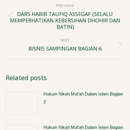
Post
PREVIOUS
navigation
DARS HABIB TAUFIQ ASSEGAF (SELALU
MEMPERHATIKAN KEBERSIHAN DHOHIR DAN
Previous
BATIN)
post:
NEXT
BISNIS SAMPINGAN BAGIAN 6
Next
post:
Related posts
Hukum Nikah Mut’ah Dalam Islam Bagian
2
Hukum Nikah Mut’ah Dalam Islam Bagian