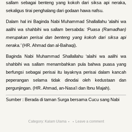
sallam sebagai benteng yang kokoh dari siksa api neraka,
sekaligus tirai penghalang dari godaan hawa nafsu.
Dalam hal ini Baginda Nabi Muhammad Shallallahu ‘alaihi wa
aalihi wa shahbihi wa sallam bersabda:
‘Puasa (Ramadhan)
merupakan perisai dan benteng yang kokoh dari siksa api
neraka.’
(HR. Ahmad dan al-Baihaqi).
Baginda Nabi Muhammad Shallallahu ‘alaihi wa aalihi wa
shahbihi wa sallam menambahkan pula bahwa puasa yang
berfungsi sebagai perisai itu layaknya perisai dalam kancah
peperangan selama tidak dinodai oleh kedustaan dan
pergunjingan. (HR. Ahmad, an-Nasa’i dan Ibnu Majah).
Sumber : Berada di taman Surga bersama Cucu sang Nabi
Category:
Kalam Ulama
Leave a comment