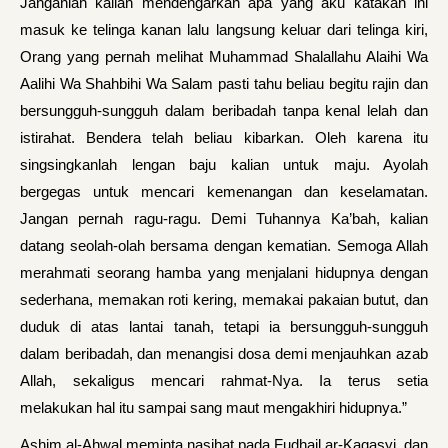
Janganlah kalian mendengarkan apa yang aku katakan ini
masuk ke telinga kanan lalu langsung keluar dari telinga kiri,
Orang yang pernah melihat Muhammad Shalallahu Alaihi Wa
Aalihi Wa Shahbihi Wa Salam pasti tahu beliau begitu rajin dan
bersungguh-sungguh dalam beribadah tanpa kenal lelah dan
istirahat. Bendera telah beliau kibarkan. Oleh karena itu
singsingkanlah lengan baju kalian untuk maju. Ayolah
bergegas untuk mencari kemenangan dan keselamatan.
Jangan pernah ragu-ragu. Demi Tuhannya Ka’bah, kalian
datang seolah-olah bersama dengan kematian. Semoga Allah
merahmati seorang hamba yang menjalani hidupnya dengan
sederhana, memakan roti kering, memakai pakaian butut, dan
duduk di atas lantai tanah, tetapi ia bersungguh-sungguh
dalam beribadah, dan menangisi dosa demi menjauhkan azab
Allah, sekaligus mencari rahmat-Nya. Ia terus setia
melakukan hal itu sampai sang maut mengakhiri hidupnya.”
Ashim al-Ahwal meminta nasihat pada Fudhail ar-Kaqasyi, dan