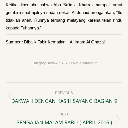
Ketika diberitahu bahwa Abu Sa’id al-Kharraz nampak amat
gembira saat ajalnya sudah dekat, Al Junaid mengatakan, “Itu
tidaklah aneh. Ruhnya terbang melayang karena telah rindu
kepada Tuhannya.”
Sumber : Dibalik Tabir Kematian – Al Imam Al Ghazali
Category:
Tasawuf
Leave a comment
Post
PREVIOUS
navigation
DAKWAH DENGAN KASIH SAYANG BAGIAN 9
Previous
post:
NEXT
PENGAJIAN MALAM RABU ( APRIL 2016 )
Next